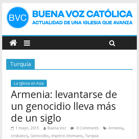
Turquía
La Iglesia en Asia
Armenia: levantarse de
un genocidio lleva más
de un siglo
,
1 mayo, 2015
Buena Voz
0 Comments
Armenia
,
,
,
cristianos
Genocidio
imperio otomano
Turquía