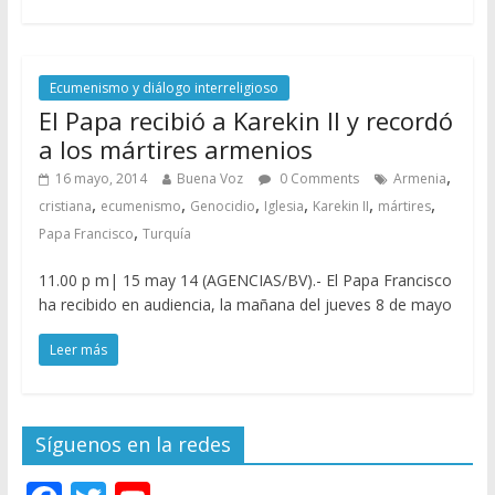
Ecumenismo y diálogo interreligioso
El Papa recibió a Karekin II y recordó
a los mártires armenios
,
16 mayo, 2014
Buena Voz
0 Comments
Armenia
,
,
,
,
,
,
cristiana
ecumenismo
Genocidio
Iglesia
Karekin II
mártires
,
Papa Francisco
Turquía
11.00 p m| 15 may 14 (AGENCIAS/BV).- El Papa Francisco
ha recibido en audiencia, la mañana del jueves 8 de mayo
Leer más
Síguenos en la redes