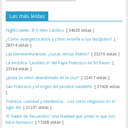
Las más leídas
Nightcrawler, El X-Men Católico
[ 34635 vistas ]
¿Cómo evangeliza Jesús y cómo enseña a sus discípulos?
[
28314 vistas ]
Las bienaventuranzas: ¿Lucas versus Mateo?
[ 23210 vistas ]
La encíclica “Laudato si” del Papa Francisco en 50 frases
[
23164 vistas ]
¿Jesús se sintió abandonado en la cruz?
[ 22417 vistas ]
San Francisco y el origen del pesebre navideño
[ 21426 vistas
]
Pobreza, castidad y obediencia… Los votos religiosos en el
siglo XXI
[ 21231 vistas ]
‘El Dador de Recuerdos’: Una realidad que omite lo que nos
hace humanos
[ 17268 vistas ]