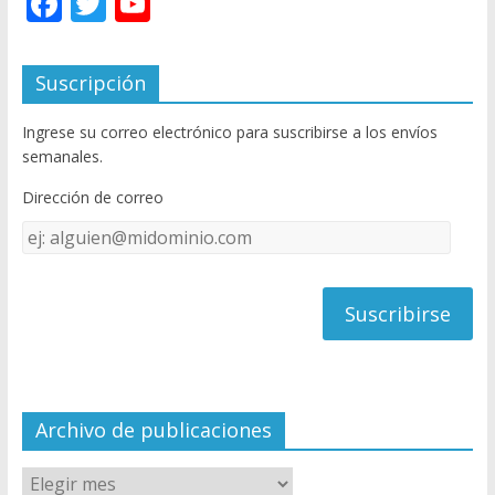
F
T
Y
ac
w
o
e
itt
u
Suscripción
b
er
T
Ingrese su correo electrónico para suscribirse a los envíos
o
u
semanales.
o
b
Dirección de correo
k
e
Dirección
C
de
h
correo
a
n
n
el
Archivo de publicaciones