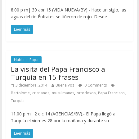
8.00 p m| 30 abr 15 (VIDA NUEVA/BV).- Hace un siglo, las
aguas del río Éufrates se tiñeron de rojo. Desde
Leer más
Habla el Papa
La visita del Papa Francisco a
Turquía en 15 frases
3 diciembre, 2014
Buena Voz
0 Comments
,
,
,
,
,
Bartolome
cristianos
musulmanes
ortodoxos
Papa Francisco
Turquía
11.00 p m| 2 dic 14 (AGENCIAS/BV).- El Papa llegó a
Turquía el viernes 28 por la mañana y durante su
Leer más