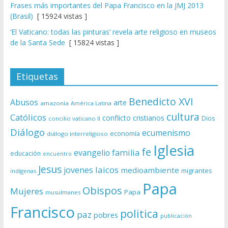
Frases más importantes del Papa Francisco en la JMJ 2013
(Brasil)
[ 15924 vistas ]
‘El Vaticano: todas las pinturas’ revela arte religioso en museos
de la Santa Sede
[ 15824 vistas ]
Etiquetas
Benedicto XVI
Abusos
arte
amazonía
América Latina
cultura
Católicos
conflicto
cristianos
Dios
concilio vaticano II
Diálogo
ecumenismo
economía
diálogo interreligioso
Iglesia
fe
evangelio
familia
educación
encuentro
Jesus
laicos
jovenes
medioambiente
migrantes
indígenas
Papa
Obispos
Mujeres
Papa
musulmanes
Francisco
politica
paz
pobres
publicación