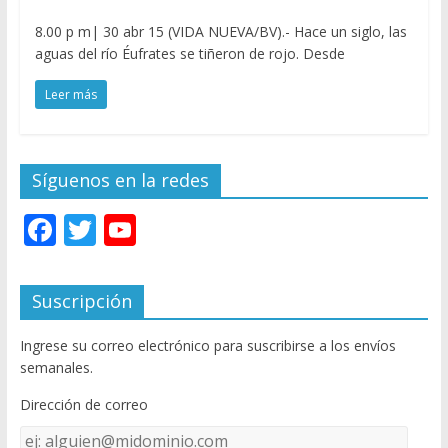
8.00 p m| 30 abr 15 (VIDA NUEVA/BV).- Hace un siglo, las
aguas del río Éufrates se tiñeron de rojo. Desde
Leer más
Síguenos en la redes
F
T
Y
ac
w
o
e
itt
u
Suscripción
b
er
T
Ingrese su correo electrónico para suscribirse a los envíos
o
u
semanales.
o
b
Dirección de correo
k
e
Dirección