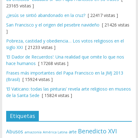
23165 vistas ]
¿Jesús se sintió abandonado en la cruz?
[ 22417 vistas ]
San Francisco y el origen del pesebre navideño
[ 21426 vistas
]
Pobreza, castidad y obediencia… Los votos religiosos en el
siglo XXI
[ 21233 vistas ]
‘El Dador de Recuerdos’: Una realidad que omite lo que nos
hace humanos
[ 17268 vistas ]
Frases más importantes del Papa Francisco en la JMJ 2013
(Brasil)
[ 15924 vistas ]
‘El Vaticano: todas las pinturas’ revela arte religioso en museos
de la Santa Sede
[ 15824 vistas ]
Etiquetas
Benedicto XVI
Abusos
arte
amazonía
América Latina