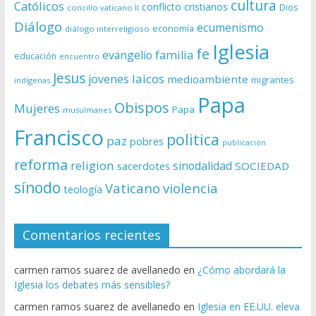
cultura
Católicos
conflicto
cristianos
Dios
concilio vaticano II
Diálogo
ecumenismo
economía
diálogo interreligioso
Iglesia
fe
evangelio
familia
educación
encuentro
Jesus
laicos
jovenes
medioambiente
migrantes
indígenas
Papa
Obispos
Mujeres
Papa
musulmanes
Francisco
politica
paz
pobres
publicación
reforma
religion
sinodalidad
sacerdotes
SOCIEDAD
sínodo
Vaticano
violencia
teología
Comentarios recientes
carmen ramos suarez de avellanedo
en
¿Cómo abordará la
Iglesia los debates más sensibles?
carmen ramos suarez de avellanedo
en
Iglesia en EE.UU. eleva