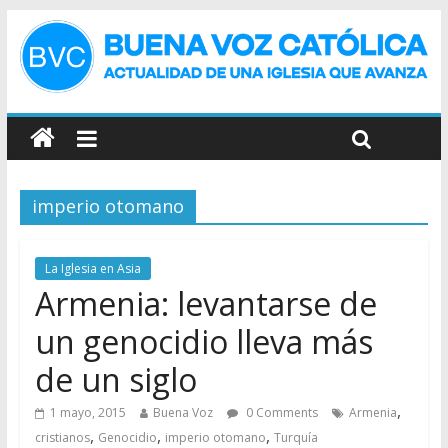
imperio otomano
La Iglesia en Asia
Armenia: levantarse de
un genocidio lleva más
de un siglo
,
1 mayo, 2015
Buena Voz
0 Comments
Armenia
,
,
,
cristianos
Genocidio
imperio otomano
Turquía