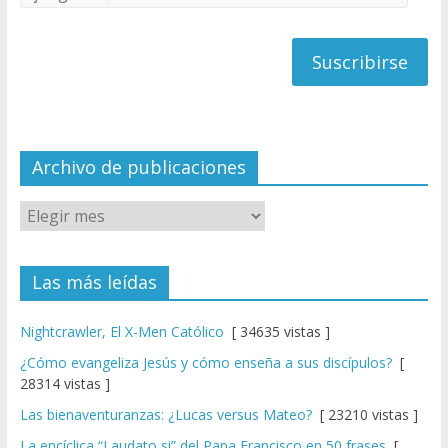
C
de
h
correo
a
n
n
el
Archivo de publicaciones
Las más leídas
Nightcrawler, El X-Men Católico
[ 34635 vistas ]
¿Cómo evangeliza Jesús y cómo enseña a sus discípulos?
[
28314 vistas ]
Las bienaventuranzas: ¿Lucas versus Mateo?
[ 23210 vistas ]
La encíclica “Laudato si” del Papa Francisco en 50 frases
[