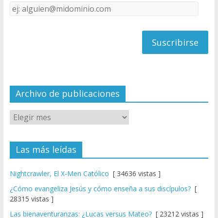
Dirección
C
de
h
correo
a
n
n
el
Archivo de publicaciones
Las más leídas
Nightcrawler, El X-Men Católico
[ 34636 vistas ]
¿Cómo evangeliza Jesús y cómo enseña a sus discípulos?
[
28315 vistas ]
Las bienaventuranzas: ¿Lucas versus Mateo?
[ 23212 vistas ]