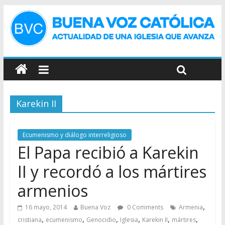
Karekin II
Ecumenismo y diálogo interreligioso
El Papa recibió a Karekin
II y recordó a los mártires
armenios
,
16 mayo, 2014
Buena Voz
0 Comments
Armenia
,
,
,
,
,
,
cristiana
ecumenismo
Genocidio
Iglesia
Karekin II
mártires