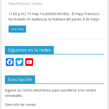
,
Papa Francisco
Turquía
11.00 p m| 15 may 14 (AGENCIAS/BV).- El Papa Francisco
ha recibido en audiencia, la mañana del jueves 8 de mayo
Leer más
Síguenos en la redes
F
T
Y
ac
w
o
e
itt
u
Suscripción
b
er
T
Ingrese su correo electrónico para suscribirse a los envíos
o
u
semanales.
o
b
Dirección de correo
k
e