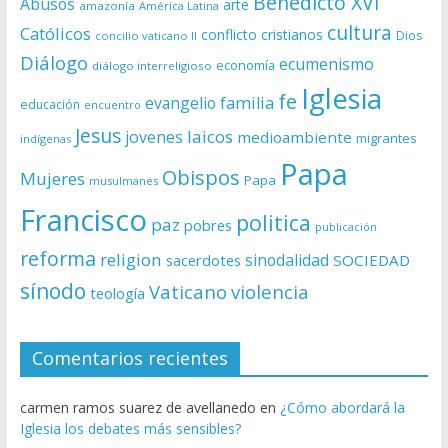
Benedicto XVI
Abusos
arte
amazonía
América Latina
cultura
Católicos
conflicto
cristianos
Dios
concilio vaticano II
Diálogo
ecumenismo
economía
diálogo interreligioso
Iglesia
fe
evangelio
familia
educación
encuentro
Jesus
laicos
jovenes
medioambiente
migrantes
indígenas
Papa
Obispos
Mujeres
Papa
musulmanes
Francisco
politica
paz
pobres
publicación
reforma
religion
sinodalidad
sacerdotes
SOCIEDAD
sínodo
Vaticano
violencia
teología
Comentarios recientes
carmen ramos suarez de avellanedo
en
¿Cómo abordará la
Iglesia los debates más sensibles?