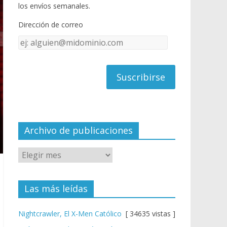
o
u
los envíos semanales.
o
b
Dirección de correo
k
e
Dirección
C
de
h
correo
a
n
n
el
Archivo de publicaciones
Las más leídas
Nightcrawler, El X-Men Católico
[ 34635 vistas ]