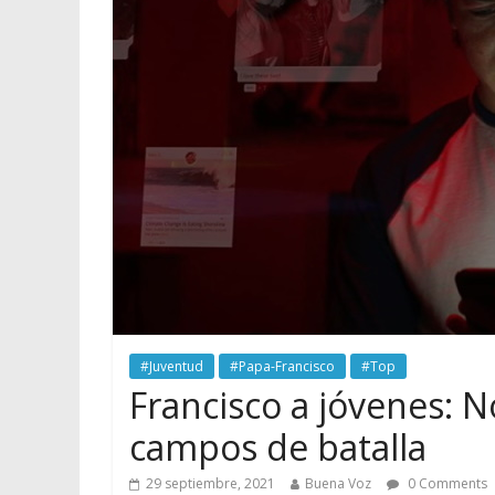
#Juventud
#Papa-Francisco
#Top
Francisco a jóvenes: N
campos de batalla
29 septiembre, 2021
Buena Voz
0 Comments