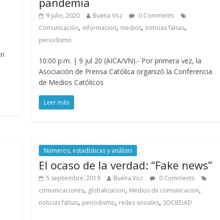
pandemia
9 julio, 2020
Buena Voz
0 Comments
,
,
,
,
Comunicación
informacion
medios
noticias falsas
periodismo
ón
10:00 p.m. | 9 jul 20 (AICA/VN).- Por primera vez, la
Asociación de Prensa Católica organizó la Conferencia
de Medios Católicos
Leer más
Números, estadísticas y análisis
El ocaso de la verdad: “Fake news”
5 septiembre, 2019
Buena Voz
0 Comments
,
,
,
comunicaciones
globalizacion
Medios de comunicacion
,
,
,
noticias falsas
periodismo
redes sociales
SOCIEDAD