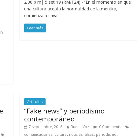
2:00 p m| 5 set 19 (RM/F24).- “En el momento en que
una cultura acepta la normalidad de la mentira,
comienza a cavar
Leer más
AD
Artículos
e
“Fake news” y periodismo
contemporáneo
7 septiembre, 2018
Buena Voz
0 Comments
,
,
,
,
comunicaciones
cultura
noticias falsas
periodismo