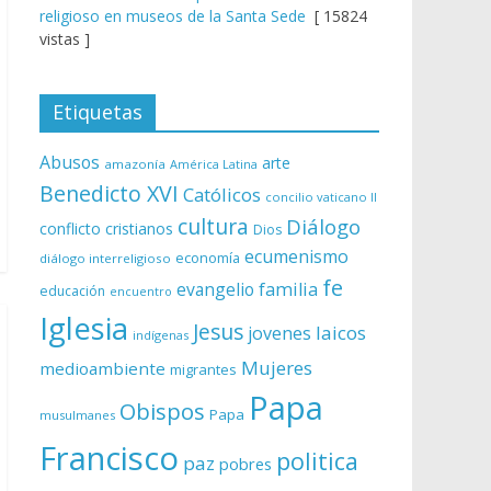
religioso en museos de la Santa Sede
[ 15824
vistas ]
Etiquetas
Abusos
arte
amazonía
América Latina
Benedicto XVI
Católicos
concilio vaticano II
cultura
Diálogo
conflicto
cristianos
Dios
ecumenismo
economía
diálogo interreligioso
fe
evangelio
familia
educación
encuentro
Iglesia
Jesus
laicos
jovenes
indígenas
Mujeres
medioambiente
migrantes
Papa
Obispos
Papa
musulmanes
Francisco
politica
paz
pobres