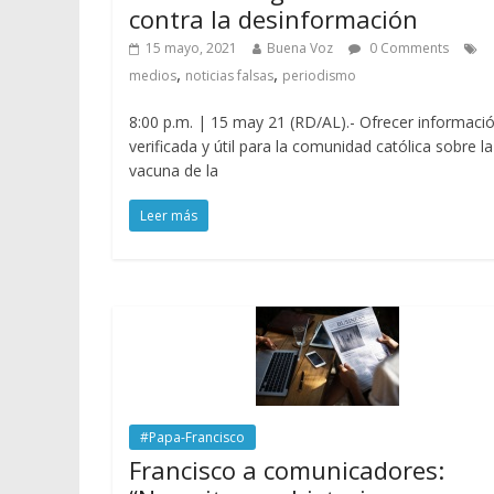
contra la desinformación
15 mayo, 2021
Buena Voz
0 Comments
,
,
medios
noticias falsas
periodismo
8:00 p.m. | 15 may 21 (RD/AL).- Ofrecer informaci
verificada y útil para la comunidad católica sobre la
vacuna de la
Leer más
#Papa-Francisco
Francisco a comunicadores: