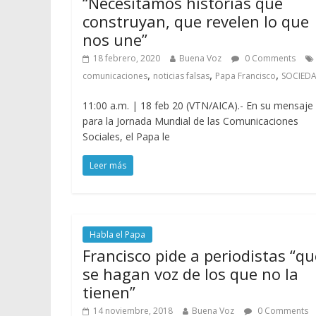
“Necesitamos historias que
construyan, que revelen lo que
nos une”
18 febrero, 2020
Buena Voz
0 Comments
,
,
,
comunicaciones
noticias falsas
Papa Francisco
SOCIED
11:00 a.m. | 18 feb 20 (VTN/AICA).- En su mensaje
para la Jornada Mundial de las Comunicaciones
Sociales, el Papa le
Leer más
Habla el Papa
Francisco pide a periodistas “qu
se hagan voz de los que no la
tienen”
14 noviembre, 2018
Buena Voz
0 Comments