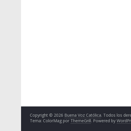
Copyright © 2026
Buena Voz Católica
. Todos los der
Tema: ColorMag por
ThemeGrill
. Powered by
WordPr