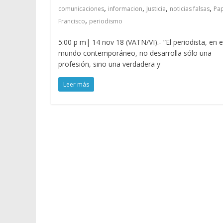
,
,
,
,
comunicaciones
informacion
Justicia
noticias falsas
Pa
,
Francisco
periodismo
5:00 p m| 14 nov 18 (VATN/VI).- “El periodista, en e
mundo contemporáneo, no desarrolla sólo una
profesión, sino una verdadera y
Leer más