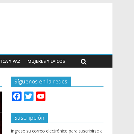
TICA Y PAZ
MUJERES Y LAICOS
Síguenos en la redes
F
T
Y
ac
w
o
e
itt
u
Suscripción
b
er
T
Ingrese su correo electrónico para suscribirse a