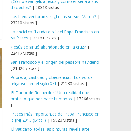
¿Cómo evangeliza Jesús y cómo enseña a sus
discípulos?
[ 28313 vistas ]
Las bienaventuranzas: ¿Lucas versus Mateo?
[
23210 vistas ]
La encíclica “Laudato si” del Papa Francisco en
50 frases
[ 23161 vistas ]
¿Jesús se sintió abandonado en la cruz?
[
22417 vistas ]
San Francisco y el origen del pesebre navideño
[ 21426 vistas ]
Pobreza, castidad y obediencia… Los votos
religiosos en el siglo XXI
[ 21230 vistas ]
‘El Dador de Recuerdos’: Una realidad que
omite lo que nos hace humanos
[ 17266 vistas
]
Frases más importantes del Papa Francisco en
la JMJ 2013 (Brasil)
[ 15923 vistas ]
‘El Vaticano: todas las pinturas’ revela arte