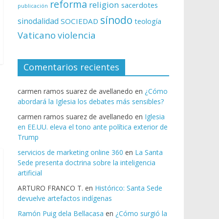
reforma
religion
sacerdotes
publicación
sínodo
sinodalidad
SOCIEDAD
teología
Vaticano
violencia
Comentarios recientes
carmen ramos suarez de avellanedo
en
¿Cómo
abordará la Iglesia los debates más sensibles?
carmen ramos suarez de avellanedo
en
Iglesia
en EE.UU. eleva el tono ante política exterior de
Trump
servicios de marketing online 360
en
La Santa
Sede presenta doctrina sobre la inteligencia
artificial
ARTURO FRANCO T.
en
Histórico: Santa Sede
devuelve artefactos indígenas
Ramón Puig dela Bellacasa
en
¿Cómo surgió la