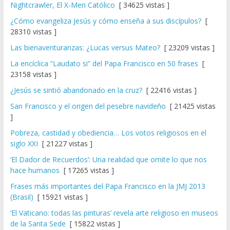
Nightcrawler, El X-Men Católico
[ 34625 vistas ]
¿Cómo evangeliza Jesús y cómo enseña a sus discípulos?
[
28310 vistas ]
Las bienaventuranzas: ¿Lucas versus Mateo?
[ 23209 vistas ]
La encíclica “Laudato si” del Papa Francisco en 50 frases
[
23158 vistas ]
¿Jesús se sintió abandonado en la cruz?
[ 22416 vistas ]
San Francisco y el origen del pesebre navideño
[ 21425 vistas
]
Pobreza, castidad y obediencia… Los votos religiosos en el
siglo XXI
[ 21227 vistas ]
‘El Dador de Recuerdos’: Una realidad que omite lo que nos
hace humanos
[ 17265 vistas ]
Frases más importantes del Papa Francisco en la JMJ 2013
(Brasil)
[ 15921 vistas ]
‘El Vaticano: todas las pinturas’ revela arte religioso en museos
de la Santa Sede
[ 15822 vistas ]