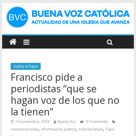
Habla el Papa
Francisco pide a
periodistas “que se
hagan voz de los que no
la tienen”
14 noviembre, 2018
Buena Voz
0 Comments
,
,
,
,
comunicaciones
informacion
Justicia
noticias falsas
Papa