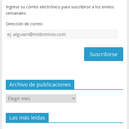
b
er
T
Ingrese su correo electrónico para suscribirse a los envíos
o
u
semanales.
o
b
Dirección de correo
k
e
Dirección
C
de
h
correo
a
n
n
el
Archivo de publicaciones
Las más leídas