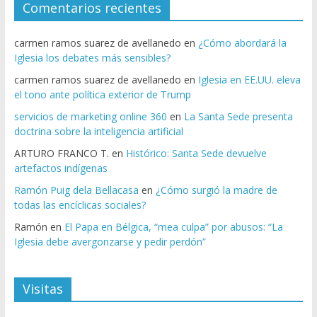
Comentarios recientes
carmen ramos suarez de avellanedo
en
¿Cómo abordará la
Iglesia los debates más sensibles?
carmen ramos suarez de avellanedo
en
Iglesia en EE.UU. eleva
el tono ante política exterior de Trump
servicios de marketing online 360
en
La Santa Sede presenta
doctrina sobre la inteligencia artificial
ARTURO FRANCO T.
en
Histórico: Santa Sede devuelve
artefactos indígenas
Ramón Puig dela Bellacasa
en
¿Cómo surgió la madre de
todas las encíclicas sociales?
Ramón
en
El Papa en Bélgica, “mea culpa” por abusos: “La
Iglesia debe avergonzarse y pedir perdón”
Visitas