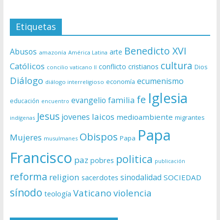
Etiquetas
Benedicto XVI
Abusos
arte
amazonía
América Latina
cultura
Católicos
conflicto
cristianos
Dios
concilio vaticano II
Diálogo
ecumenismo
economía
diálogo interreligioso
Iglesia
fe
evangelio
familia
educación
encuentro
Jesus
laicos
jovenes
medioambiente
migrantes
indígenas
Papa
Obispos
Mujeres
Papa
musulmanes
Francisco
politica
paz
pobres
publicación
reforma
religion
sinodalidad
sacerdotes
SOCIEDAD
sínodo
Vaticano
violencia
teología