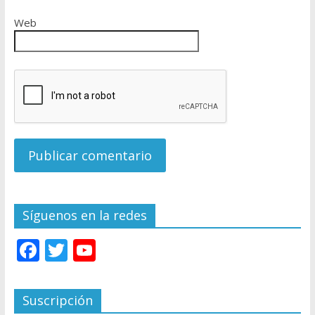
Web
Síguenos en la redes
F
T
Y
ac
w
o
e
itt
u
Suscripción