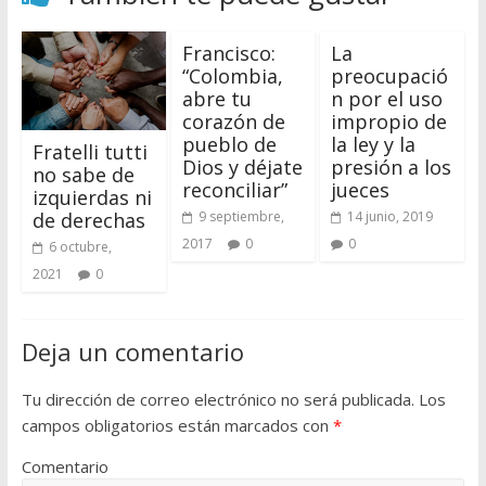
Francisco:
La
“Colombia,
preocupació
abre tu
n por el uso
corazón de
impropio de
pueblo de
la ley y la
Fratelli tutti
Dios y déjate
presión a los
no sabe de
reconciliar”
jueces
izquierdas ni
9 septiembre,
14 junio, 2019
de derechas
2017
0
0
6 octubre,
2021
0
Deja un comentario
Tu dirección de correo electrónico no será publicada.
Los
campos obligatorios están marcados con
*
Comentario