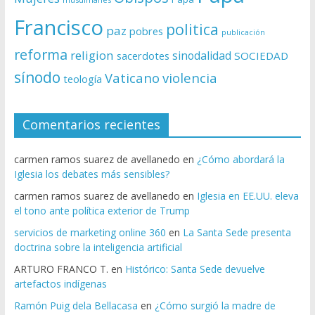
Francisco
politica
paz
pobres
publicación
reforma
religion
sinodalidad
sacerdotes
SOCIEDAD
sínodo
Vaticano
violencia
teología
Comentarios recientes
carmen ramos suarez de avellanedo
en
¿Cómo abordará la
Iglesia los debates más sensibles?
carmen ramos suarez de avellanedo
en
Iglesia en EE.UU. eleva
el tono ante política exterior de Trump
servicios de marketing online 360
en
La Santa Sede presenta
doctrina sobre la inteligencia artificial
ARTURO FRANCO T.
en
Histórico: Santa Sede devuelve
artefactos indígenas
Ramón Puig dela Bellacasa
en
¿Cómo surgió la madre de