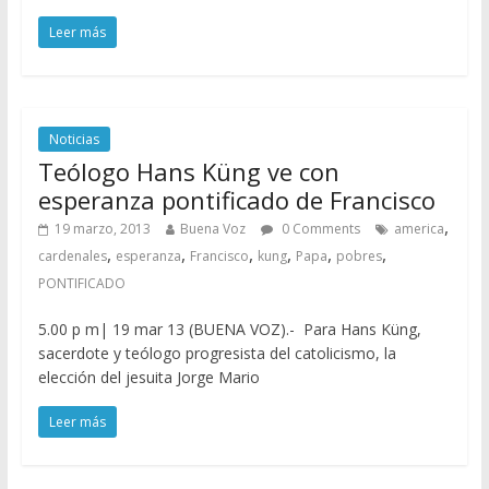
Leer más
Noticias
Teólogo Hans Küng ve con
esperanza pontificado de Francisco
,
19 marzo, 2013
Buena Voz
0 Comments
america
,
,
,
,
,
,
cardenales
esperanza
Francisco
kung
Papa
pobres
PONTIFICADO
5.00 p m| 19 mar 13 (BUENA VOZ).- Para Hans Küng,
sacerdote y teólogo progresista del catolicismo, la
elección del jesuita Jorge Mario
Leer más