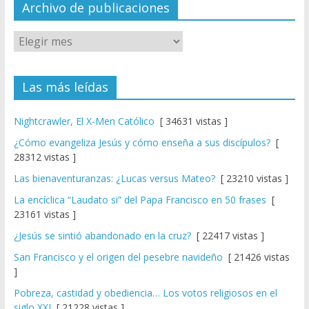
el
Archivo de publicaciones
Las más leídas
Nightcrawler, El X-Men Católico
[ 34631 vistas ]
¿Cómo evangeliza Jesús y cómo enseña a sus discípulos?
[
28312 vistas ]
Las bienaventuranzas: ¿Lucas versus Mateo?
[ 23210 vistas ]
La encíclica “Laudato si” del Papa Francisco en 50 frases
[
23161 vistas ]
¿Jesús se sintió abandonado en la cruz?
[ 22417 vistas ]
San Francisco y el origen del pesebre navideño
[ 21426 vistas
]
Pobreza, castidad y obediencia… Los votos religiosos en el
siglo XXI
[ 21228 vistas ]