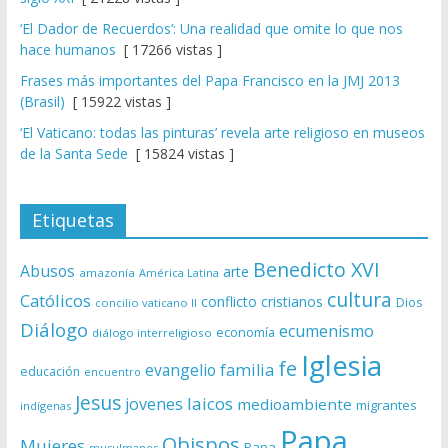
‘El Dador de Recuerdos’: Una realidad que omite lo que nos
hace humanos
[ 17266 vistas ]
Frases más importantes del Papa Francisco en la JMJ 2013
(Brasil)
[ 15922 vistas ]
‘El Vaticano: todas las pinturas’ revela arte religioso en museos
de la Santa Sede
[ 15824 vistas ]
Etiquetas
Benedicto XVI
Abusos
arte
amazonía
América Latina
cultura
Católicos
conflicto
cristianos
Dios
concilio vaticano II
Diálogo
ecumenismo
economía
diálogo interreligioso
Iglesia
fe
evangelio
familia
educación
encuentro
Jesus
laicos
jovenes
medioambiente
migrantes
indígenas
Papa
Obispos
Mujeres
Papa
musulmanes