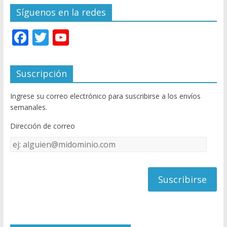
Síguenos en la redes
F
T
Y
ac
w
o
e
itt
u
Suscripción
b
er
T
Ingrese su correo electrónico para suscribirse a los envíos
o
u
semanales.
o
b
Dirección de correo
k
e
Dirección
C
de
h
correo
a
n
n