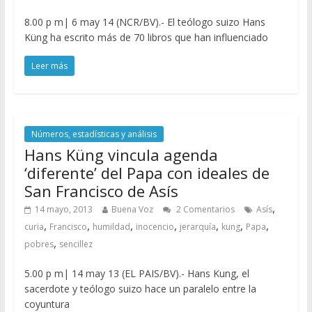
8.00 p m| 6 may 14 (NCR/BV).- El teólogo suizo Hans
Küng ha escrito más de 70 libros que han influenciado
Leer más
Números, estadísticas y análisis
Hans Küng vincula agenda
‘diferente’ del Papa con ideales de
San Francisco de Asís
,
14 mayo, 2013
Buena Voz
2 Comentarios
Asís
,
,
,
,
,
,
,
curia
Francisco
humildad
inocencio
jerarquía
kung
Papa
,
pobres
sencillez
5.00 p m| 14 may 13 (EL PAIS/BV).- Hans Kung, el
sacerdote y teólogo suizo hace un paralelo entre la
coyuntura