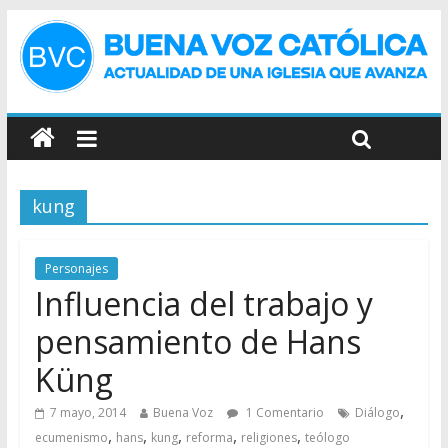
kung
Personajes
Influencia del trabajo y
pensamiento de Hans
Küng
,
7 mayo, 2014
Buena Voz
1 Comentario
Diálogo
,
,
,
,
,
ecumenismo
hans
kung
reforma
religiones
teólogo