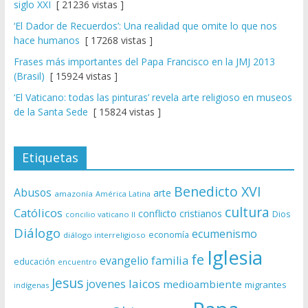
siglo XXI
[ 21236 vistas ]
‘El Dador de Recuerdos’: Una realidad que omite lo que nos
hace humanos
[ 17268 vistas ]
Frases más importantes del Papa Francisco en la JMJ 2013
(Brasil)
[ 15924 vistas ]
‘El Vaticano: todas las pinturas’ revela arte religioso en museos
de la Santa Sede
[ 15824 vistas ]
Etiquetas
Benedicto XVI
Abusos
arte
amazonía
América Latina
cultura
Católicos
conflicto
cristianos
Dios
concilio vaticano II
Diálogo
ecumenismo
economía
diálogo interreligioso
Iglesia
fe
evangelio
familia
educación
encuentro
Jesus
laicos
jovenes
medioambiente
migrantes
indígenas