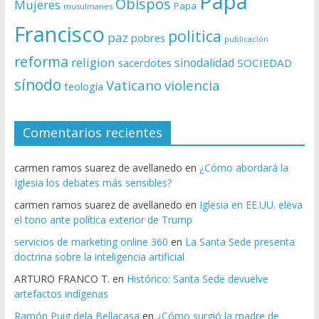
Papa
Obispos
Mujeres
Papa
musulmanes
Francisco
politica
paz
pobres
publicación
reforma
religion
sinodalidad
sacerdotes
SOCIEDAD
sínodo
Vaticano
violencia
teología
Comentarios recientes
carmen ramos suarez de avellanedo
en
¿Cómo abordará la
Iglesia los debates más sensibles?
carmen ramos suarez de avellanedo
en
Iglesia en EE.UU. eleva
el tono ante política exterior de Trump
servicios de marketing online 360
en
La Santa Sede presenta
doctrina sobre la inteligencia artificial
ARTURO FRANCO T.
en
Histórico: Santa Sede devuelve
artefactos indígenas
Ramón Puig dela Bellacasa
en
¿Cómo surgió la madre de