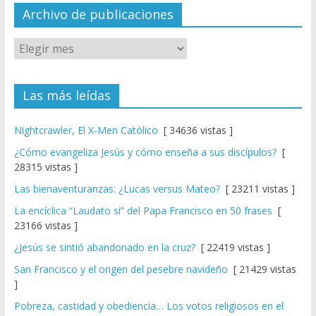
el
Archivo de publicaciones
Las más leídas
Nightcrawler, El X-Men Católico
[ 34636 vistas ]
¿Cómo evangeliza Jesús y cómo enseña a sus discípulos?
[
28315 vistas ]
Las bienaventuranzas: ¿Lucas versus Mateo?
[ 23211 vistas ]
La encíclica “Laudato si” del Papa Francisco en 50 frases
[
23166 vistas ]
¿Jesús se sintió abandonado en la cruz?
[ 22419 vistas ]
San Francisco y el origen del pesebre navideño
[ 21429 vistas
]
Pobreza, castidad y obediencia… Los votos religiosos en el