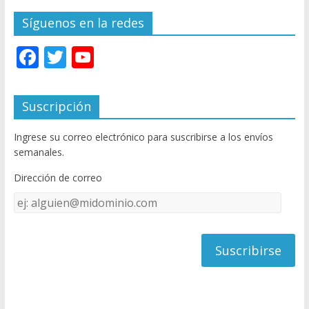
Síguenos en la redes
F
T
Y
ac
w
o
e
itt
u
Suscripción
b
er
T
Ingrese su correo electrónico para suscribirse a los envíos
o
u
semanales.
o
b
Dirección de correo
k
e
Dirección
C
de
h
correo
a
n
n