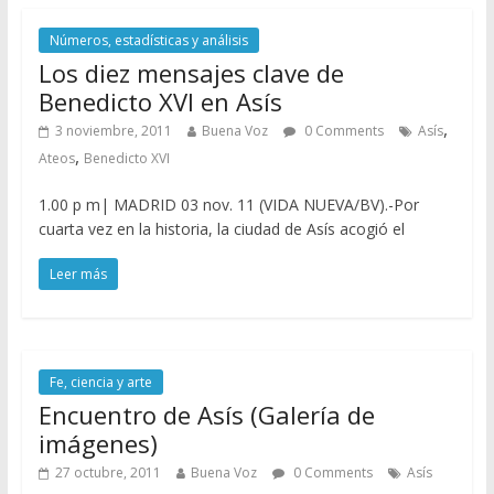
Números, estadísticas y análisis
Los diez mensajes clave de
Benedicto XVI en Asís
,
3 noviembre, 2011
Buena Voz
0 Comments
Asís
,
Ateos
Benedicto XVI
1.00 p m| MADRID 03 nov. 11 (VIDA NUEVA/BV).-Por
cuarta vez en la historia, la ciudad de Asís acogió el
Leer más
Fe, ciencia y arte
Encuentro de Asís (Galería de
imágenes)
27 octubre, 2011
Buena Voz
0 Comments
Asís