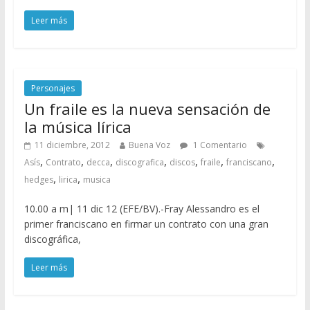
Leer más
Personajes
Un fraile es la nueva sensación de
la música lírica
11 diciembre, 2012
Buena Voz
1 Comentario
,
,
,
,
,
,
,
Asís
Contrato
decca
discografica
discos
fraile
franciscano
,
,
hedges
lirica
musica
10.00 a m| 11 dic 12 (EFE/BV).-Fray Alessandro es el
primer franciscano en firmar un contrato con una gran
discográfica,
Leer más