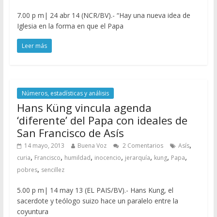
7.00 p m| 24 abr 14 (NCR/BV).- “Hay una nueva idea de
Iglesia en la forma en que el Papa
Leer más
Números, estadísticas y análisis
Hans Küng vincula agenda
‘diferente’ del Papa con ideales de
San Francisco de Asís
,
14 mayo, 2013
Buena Voz
2 Comentarios
Asís
,
,
,
,
,
,
,
curia
Francisco
humildad
inocencio
jerarquía
kung
Papa
,
pobres
sencillez
5.00 p m| 14 may 13 (EL PAIS/BV).- Hans Kung, el
sacerdote y teólogo suizo hace un paralelo entre la
coyuntura