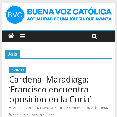
Asís
Noticias
Cardenal Maradiaga:
‘Francisco encuentra
oposición en la Curia’
,
,
24 abril, 2014
Buena Voz
0 Comments
Asís
curia
,
,
Iglesia
maradiaga
oposición