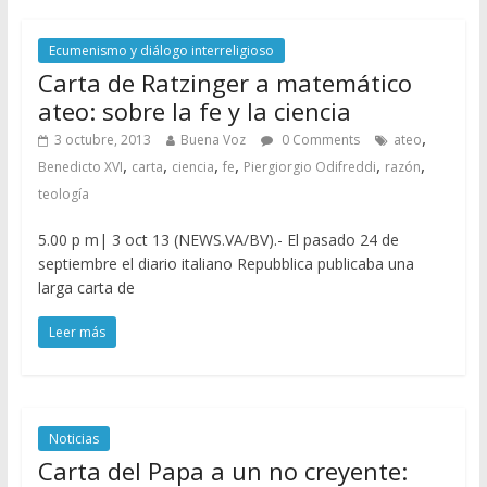
Ecumenismo y diálogo interreligioso
Carta de Ratzinger a matemático
ateo: sobre la fe y la ciencia
,
3 octubre, 2013
Buena Voz
0 Comments
ateo
,
,
,
,
,
,
Benedicto XVI
carta
ciencia
fe
Piergiorgio Odifreddi
razón
teología
5.00 p m| 3 oct 13 (NEWS.VA/BV).- El pasado 24 de
septiembre el diario italiano Repubblica publicaba una
larga carta de
Leer más
Noticias
Carta del Papa a un no creyente: