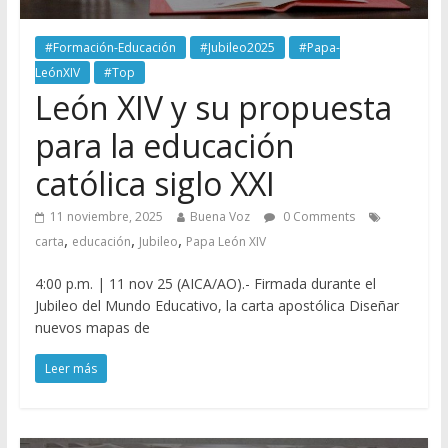
#Formación-Educación
#Jubileo2025
#Papa-
LeónXIV
#Top
León XIV y su propuesta
para la educación
católica siglo XXI
11 noviembre, 2025
Buena Voz
0 Comments
,
,
,
carta
educación
Jubileo
Papa León XIV
4:00 p.m. | 11 nov 25 (AICA/AO).- Firmada durante el
Jubileo del Mundo Educativo, la carta apostólica Diseñar
nuevos mapas de
Leer más