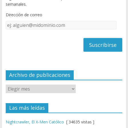
o
u
semanales.
o
b
Dirección de correo
k
e
Dirección
C
de
h
correo
a
n
n
el
Archivo de publicaciones
Las más leídas
Nightcrawler, El X-Men Católico
[ 34635 vistas ]