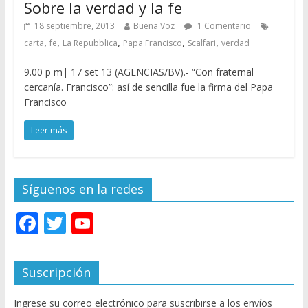
Sobre la verdad y la fe
18 septiembre, 2013
Buena Voz
1 Comentario
,
,
,
,
,
carta
fe
La Repubblica
Papa Francisco
Scalfari
verdad
9.00 p m| 17 set 13 (AGENCIAS/BV).- “Con fraternal
cercanía. Francisco”: así de sencilla fue la firma del Papa
Francisco
Leer más
Síguenos en la redes
F
T
Y
ac
w
o
e
itt
u
Suscripción
b
er
T
Ingrese su correo electrónico para suscribirse a los envíos