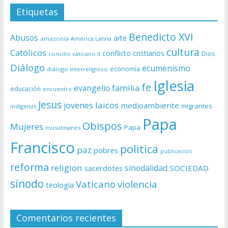
Etiquetas
Benedicto XVI
Abusos
arte
amazonía
América Latina
cultura
Católicos
conflicto
cristianos
Dios
concilio vaticano II
Diálogo
ecumenismo
economía
diálogo interreligioso
Iglesia
fe
evangelio
familia
educación
encuentro
Jesus
laicos
jovenes
medioambiente
migrantes
indígenas
Papa
Obispos
Mujeres
Papa
musulmanes
Francisco
politica
paz
pobres
publicación
reforma
religion
sinodalidad
sacerdotes
SOCIEDAD
sínodo
Vaticano
violencia
teología
Comentarios recientes