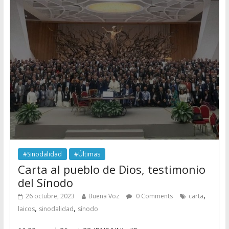
#Sinodalidad
#Últimas
Carta al pueblo de Dios, testimonio
del Sínodo
,
26 octubre, 2023
Buena Voz
0 Comments
carta
,
,
laicos
sinodalidad
sínodo