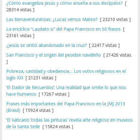
¿Cómo evangeliza Jesús y cómo enseña a sus discípulos?
[
28314 vistas ]
Las bienaventuranzas: ¿Lucas versus Mateo?
[ 23210 vistas ]
La encíclica “Laudato si” del Papa Francisco en 50 frases
[
23161 vistas ]
¿Jesús se sintió abandonado en la cruz?
[ 22417 vistas ]
San Francisco y el origen del pesebre navideño
[ 21426 vistas
]
Pobreza, castidad y obediencia… Los votos religiosos en el
siglo XXI
[ 21231 vistas ]
‘El Dador de Recuerdos’: Una realidad que omite lo que nos
hace humanos
[ 17267 vistas ]
Frases más importantes del Papa Francisco en la JMJ 2013
(Brasil)
[ 15924 vistas ]
‘El Vaticano: todas las pinturas’ revela arte religioso en museos
de la Santa Sede
[ 15824 vistas ]