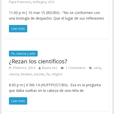
,
,
Papa Francisco
teólogos
UCA
11.00 p m| 10 mar 15 (RD/BV).- “No se conformen con
una teología de despacho. Que el lugar de sus reflexiones
Leer más
Fe, ciencia y arte
¿Rezan los científicos?
,
6 febrero, 2014
Buena Voz
1 Comentario
carta
,
,
,
,
ciencia
Einstein
escolar
fe
religion
8.00 p m| 6 feb 14 (HUFFPOST/BV).- Esa es la pregunta
que daba vueltas en la cabeza de una niña de
Leer más