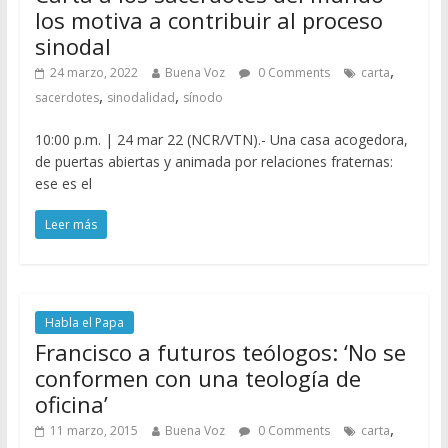
los motiva a contribuir al proceso
sinodal
,
24 marzo, 2022
Buena Voz
0 Comments
carta
,
,
sacerdotes
sinodalidad
sínodo
10:00 p.m. | 24 mar 22 (NCR/VTN).- Una casa acogedora,
de puertas abiertas y animada por relaciones fraternas:
ese es el
Leer más
Habla el Papa
Francisco a futuros teólogos: ‘No se
conformen con una teología de
oficina’
,
11 marzo, 2015
Buena Voz
0 Comments
carta