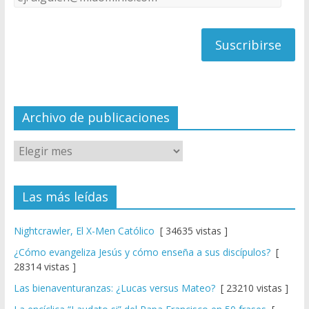
C
de
h
correo
a
n
n
el
Archivo de publicaciones
Las más leídas
Nightcrawler, El X-Men Católico
[ 34635 vistas ]
¿Cómo evangeliza Jesús y cómo enseña a sus discípulos?
[
28314 vistas ]
Las bienaventuranzas: ¿Lucas versus Mateo?
[ 23210 vistas ]