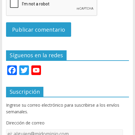
Síguenos en la redes
F
T
Y
ac
w
o
e
itt
u
Suscripción
b
er
T
Ingrese su correo electrónico para suscribirse a los envíos
o
u
semanales.
o
b
Dirección de correo
k
e
Dirección