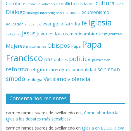
cultura
Católicos
conflicto
cristianos
Dios
concilio vaticano II
Diálogo
ecumenismo
economía
diálogo interreligioso
Iglesia
fe
evangelio
familia
educación
encuentro
Jesus
laicos
jovenes
medioambiente
migrantes
indígenas
Papa
Obispos
Mujeres
Papa
musulmanes
Francisco
politica
paz
pobres
publicación
reforma
religion
sinodalidad
sacerdotes
SOCIEDAD
sínodo
Vaticano
violencia
teología
Comentarios recientes
carmen ramos suarez de avellanedo
en
¿Cómo abordará la
Iglesia los debates más sensibles?
carmen ramos suarez de avellanedo
en
Iglesia en EE.UU. eleva