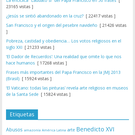
La encíclica “Laudato si” del Papa Francisco en 50 frases
[
23165 vistas ]
¿Jesús se sintió abandonado en la cruz?
[ 22417 vistas ]
San Francisco y el origen del pesebre navideño
[ 21426 vistas
]
Pobreza, castidad y obediencia… Los votos religiosos en el
siglo XXI
[ 21233 vistas ]
‘El Dador de Recuerdos’: Una realidad que omite lo que nos
hace humanos
[ 17268 vistas ]
Frases más importantes del Papa Francisco en la JMJ 2013
(Brasil)
[ 15924 vistas ]
‘El Vaticano: todas las pinturas’ revela arte religioso en museos
de la Santa Sede
[ 15824 vistas ]
Etiquetas
Benedicto XVI
Abusos
arte
amazonía
América Latina