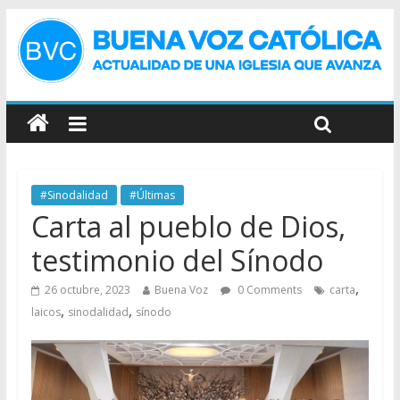
#Sinodalidad
#Últimas
Carta al pueblo de Dios,
testimonio del Sínodo
,
26 octubre, 2023
Buena Voz
0 Comments
carta
,
,
laicos
sinodalidad
sínodo