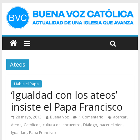
Ateos
Habla el Papa
‘Igualdad con los ateos’
insiste el Papa Francisco
,
28 mayo, 2013
Buena Voz
1 Comentario
acercar
,
,
,
,
,
Ateos
Católicos
cultura del encuentro
Diálogo
hacer el bien
,
Igualdad
Papa Francisco