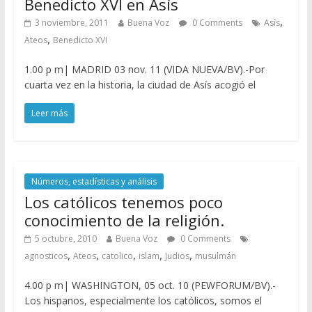
Benedicto XVI en Asís
,
3 noviembre, 2011
Buena Voz
0 Comments
Asís
,
Ateos
Benedicto XVI
1.00 p m| MADRID 03 nov. 11 (VIDA NUEVA/BV).-Por
cuarta vez en la historia, la ciudad de Asís acogió el
Leer más
Números, estadísticas y análisis
Los católicos tenemos poco
conocimiento de la religión.
5 octubre, 2010
Buena Voz
0 Comments
,
,
,
,
,
agnosticos
Ateos
catolico
islam
Judios
musulmán
4.00 p m| WASHINGTON, 05 oct. 10 (PEWFORUM/BV).-
Los hispanos, especialmente los católicos, somos el