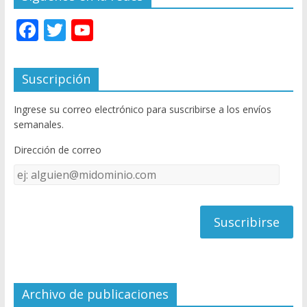
F
T
Y
ac
w
o
e
itt
u
Suscripción
b
er
T
Ingrese su correo electrónico para suscribirse a los envíos
o
u
semanales.
o
b
Dirección de correo
k
e
Dirección
C
de
h
correo
a
n
n
el
Archivo de publicaciones