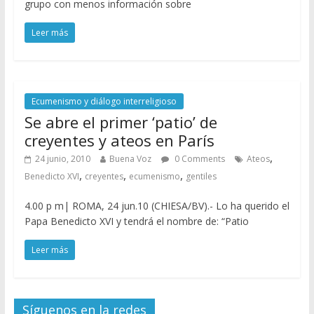
grupo con menos información sobre
Leer más
Ecumenismo y diálogo interreligioso
Se abre el primer ‘patio’ de
creyentes y ateos en París
,
24 junio, 2010
Buena Voz
0 Comments
Ateos
,
,
,
Benedicto XVI
creyentes
ecumenismo
gentiles
4.00 p m| ROMA, 24 jun.10 (CHIESA/BV).- Lo ha querido el
Papa Benedicto XVI y tendrá el nombre de: “Patio
Leer más
Síguenos en la redes