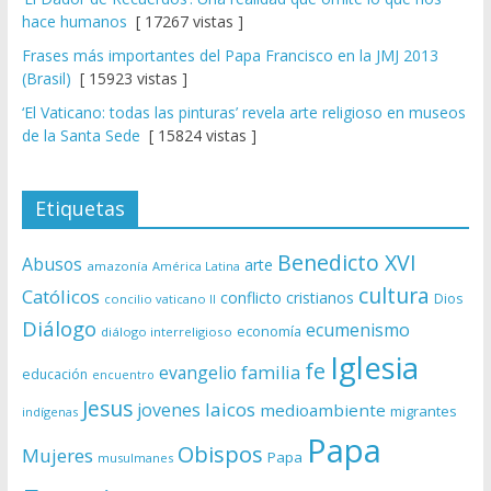
hace humanos
[ 17267 vistas ]
Frases más importantes del Papa Francisco en la JMJ 2013
(Brasil)
[ 15923 vistas ]
‘El Vaticano: todas las pinturas’ revela arte religioso en museos
de la Santa Sede
[ 15824 vistas ]
Etiquetas
Benedicto XVI
Abusos
arte
amazonía
América Latina
cultura
Católicos
conflicto
cristianos
Dios
concilio vaticano II
Diálogo
ecumenismo
economía
diálogo interreligioso
Iglesia
fe
evangelio
familia
educación
encuentro
Jesus
laicos
jovenes
medioambiente
migrantes
indígenas
Papa
Obispos
Mujeres
Papa
musulmanes