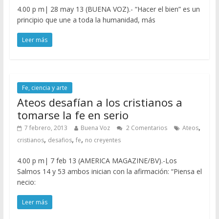
4.00 p m| 28 may 13 (BUENA VOZ).- “Hacer el bien” es un
principio que une a toda la humanidad, más
Leer más
Fe, ciencia y arte
Ateos desafían a los cristianos a
tomarse la fe en serio
,
7 febrero, 2013
Buena Voz
2 Comentarios
Ateos
,
,
,
cristianos
desafios
fe
no creyentes
4.00 p m| 7 feb 13 (AMERICA MAGAZINE/BV).-Los
Salmos 14 y 53 ambos inician con la afirmación: “Piensa el
necio:
Leer más