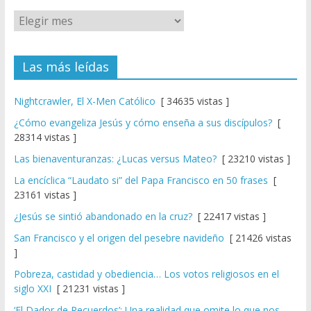
Las más leídas
Nightcrawler, El X-Men Católico
[ 34635 vistas ]
¿Cómo evangeliza Jesús y cómo enseña a sus discípulos?
[
28314 vistas ]
Las bienaventuranzas: ¿Lucas versus Mateo?
[ 23210 vistas ]
La encíclica “Laudato si” del Papa Francisco en 50 frases
[
23161 vistas ]
¿Jesús se sintió abandonado en la cruz?
[ 22417 vistas ]
San Francisco y el origen del pesebre navideño
[ 21426 vistas
]
Pobreza, castidad y obediencia… Los votos religiosos en el
siglo XXI
[ 21231 vistas ]
‘El Dador de Recuerdos’: Una realidad que omite lo que nos