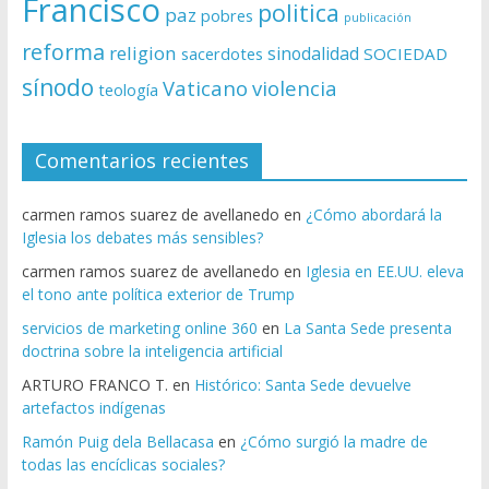
Francisco
politica
paz
pobres
publicación
reforma
religion
sinodalidad
sacerdotes
SOCIEDAD
sínodo
Vaticano
violencia
teología
Comentarios recientes
carmen ramos suarez de avellanedo
en
¿Cómo abordará la
Iglesia los debates más sensibles?
carmen ramos suarez de avellanedo
en
Iglesia en EE.UU. eleva
el tono ante política exterior de Trump
servicios de marketing online 360
en
La Santa Sede presenta
doctrina sobre la inteligencia artificial
ARTURO FRANCO T.
en
Histórico: Santa Sede devuelve
artefactos indígenas
Ramón Puig dela Bellacasa
en
¿Cómo surgió la madre de
todas las encíclicas sociales?