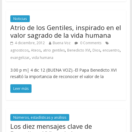
Noticias
Atrio de los Gentiles, inspirado en el
valor sagrado de la vida humana
4 diciembre, 2012
Buena Voz
0 Comments
,
,
,
,
,
,
agnosticos
Ateos
atrio gentiles
Benedicto XVI
Dios
encuentro
,
evangelizar
vida humana
3.00 p m| 4 dic 12 (BUENA VOZ).-El Papa Benedicto XVI
resaltó la importancia de reconocer el valor de la
Leer más
Números, estadísticas y análisis
Los diez mensajes clave de