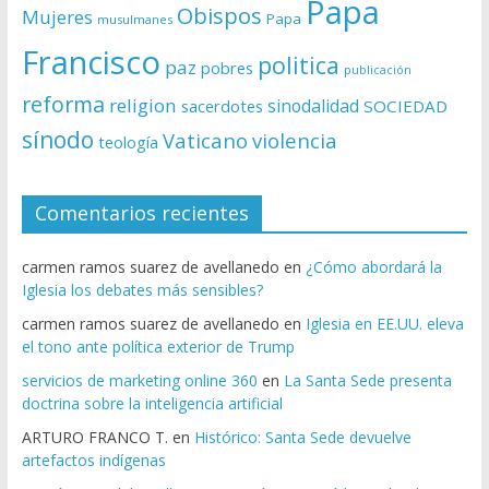
Papa
Obispos
Mujeres
Papa
musulmanes
Francisco
politica
paz
pobres
publicación
reforma
religion
sinodalidad
sacerdotes
SOCIEDAD
sínodo
Vaticano
violencia
teología
Comentarios recientes
carmen ramos suarez de avellanedo
en
¿Cómo abordará la
Iglesia los debates más sensibles?
carmen ramos suarez de avellanedo
en
Iglesia en EE.UU. eleva
el tono ante política exterior de Trump
servicios de marketing online 360
en
La Santa Sede presenta
doctrina sobre la inteligencia artificial
ARTURO FRANCO T.
en
Histórico: Santa Sede devuelve
artefactos indígenas