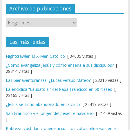
el
Archivo de publicaciones
Las más leídas
Nightcrawler, El X-Men Católico
[ 34635 vistas ]
¿Cómo evangeliza Jesús y cómo enseña a sus discípulos?
[
28314 vistas ]
Las bienaventuranzas: ¿Lucas versus Mateo?
[ 23210 vistas ]
La encíclica “Laudato si” del Papa Francisco en 50 frases
[
23165 vistas ]
¿Jesús se sintió abandonado en la cruz?
[ 22419 vistas ]
San Francisco y el origen del pesebre navideño
[ 21429 vistas
]
Pobreza, castidad y obediencia… Los votos religiosos en el