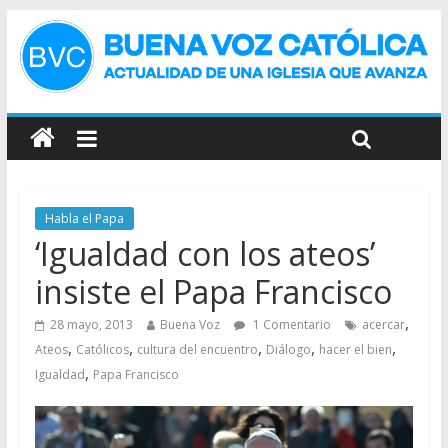
Habla el Papa
‘Igualdad con los ateos’
insiste el Papa Francisco
,
28 mayo, 2013
Buena Voz
1 Comentario
acercar
,
,
,
,
,
Ateos
Católicos
cultura del encuentro
Diálogo
hacer el bien
,
Igualdad
Papa Francisco