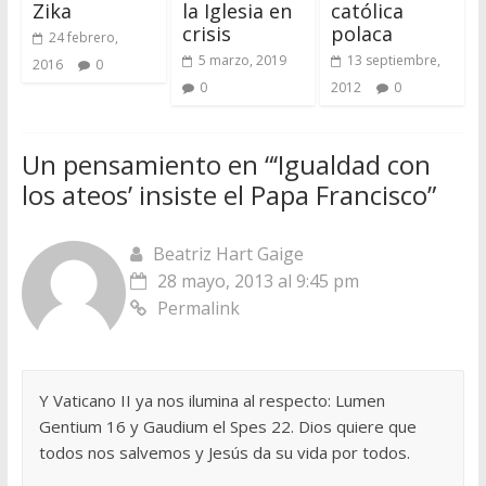
Zika
la Iglesia en
católica
crisis
polaca
24 febrero,
5 marzo, 2019
13 septiembre,
2016
0
0
2012
0
Un pensamiento en “
‘Igualdad con
los ateos’ insiste el Papa Francisco
”
Beatriz Hart Gaige
28 mayo, 2013 al 9:45 pm
Permalink
Y Vaticano II ya nos ilumina al respecto: Lumen
Gentium 16 y Gaudium el Spes 22. Dios quiere que
todos nos salvemos y Jesús da su vida por todos.