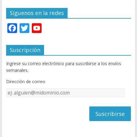
Síguenos en la redes
F
T
Y
ac
w
o
e
itt
u
Suscripción
b
er
T
Ingrese su correo electrónico para suscribirse a los envíos
o
u
semanales.
o
b
Dirección de correo
k
e
Dirección
C
de
h
correo
a
n
n