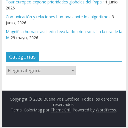
Tour europeo expone prioridades globales del Papa
11 junio,
2026
Comunicación y relaciones humanas ante los algoritmos
3
junio, 2026
Magnifica humanitas: León lleva la doctrina social a la era de la
IA
29 mayo, 2026
Categorías
Copyright © 2026
Buena Voz Católica
. Todos los derechos
reservados.
Tema: ColorMag por
ThemeGrill
. Powered by
WordPress
.