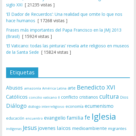
siglo XXI
[ 21235 vistas ]
‘El Dador de Recuerdos’: Una realidad que omite lo que nos
hace humanos
[ 17268 vistas ]
Frases más importantes del Papa Francisco en la JMJ 2013
(Brasil)
[ 15924 vistas ]
‘El Vaticano: todas las pinturas’ revela arte religioso en museos
de la Santa Sede
[ 15824 vistas ]
Etiquetas
Benedicto XVI
Abusos
arte
amazonía
América Latina
cultura
Católicos
conflicto
cristianos
Dios
concilio vaticano II
Diálogo
ecumenismo
economía
diálogo interreligioso
Iglesia
fe
evangelio
familia
educación
encuentro
Jesus
laicos
jovenes
medioambiente
migrantes
indígenas