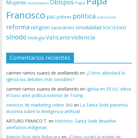
Papa
Obispos
Mujeres
Papa
musulmanes
Francisco
politica
paz
pobres
publicación
reforma
religion
sinodalidad
sacerdotes
SOCIEDAD
sínodo
Vaticano
violencia
teología
Comentarios recientes
carmen ramos suarez de avellanedo
en
¿Cómo abordará la
Iglesia los debates más sensibles?
carmen ramos suarez de avellanedo
en
Iglesia en EE.UU. eleva
el tono ante política exterior de Trump
servicios de marketing online 360
en
La Santa Sede presenta
doctrina sobre la inteligencia artificial
ARTURO FRANCO T.
en
Histórico: Santa Sede devuelve
artefactos indígenas
Ramón Puig dela Bellacasa
en
¿Cómo surgió la madre de