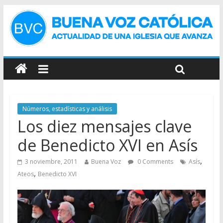
Números, estadísticas y análisis
Los diez mensajes clave
de Benedicto XVI en Asís
,
3 noviembre, 2011
Buena Voz
0 Comments
Asís
,
Ateos
Benedicto XVI