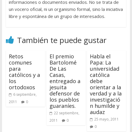
informaciones o documentos enviados. No se trata de
un vocero oficial, ni un organismo formal, sino la iniciativa
libre y espontánea de un grupo de interesados.
También te puede gustar
Retos
El premio
Habla el
comunes
Bartolomé
Papa: La
para
De Las
universidad
católicos y a
Casas,
católica
los
entregado a
debe
ortodoxos
jesuita
orientar a la
defensor de
verdad y a la
6 septiembre,
los pueblos
investigació
2011
0
guaraníes.
n humilde y
audaz
22 septiembre,
25 mayo, 2011
2011
0
0