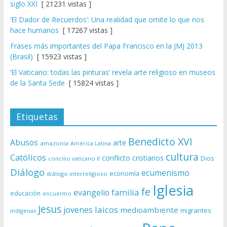
siglo XXI
[ 21231 vistas ]
‘El Dador de Recuerdos’: Una realidad que omite lo que nos
hace humanos
[ 17267 vistas ]
Frases más importantes del Papa Francisco en la JMJ 2013
(Brasil)
[ 15923 vistas ]
‘El Vaticano: todas las pinturas’ revela arte religioso en museos
de la Santa Sede
[ 15824 vistas ]
Etiquetas
Benedicto XVI
Abusos
arte
amazonía
América Latina
cultura
Católicos
conflicto
cristianos
Dios
concilio vaticano II
Diálogo
ecumenismo
economía
diálogo interreligioso
Iglesia
fe
evangelio
familia
educación
encuentro
Jesus
laicos
jovenes
medioambiente
migrantes
indígenas