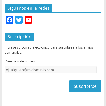
Síguenos en la redes
F
T
Y
ac
w
o
e
itt
u
Suscripción
b
er
T
Ingrese su correo electrónico para suscribirse a los envíos
o
u
semanales.
o
b
Dirección de correo
k
e
Dirección
C
de
h
correo
a
n
n