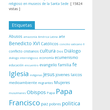
religioso en museos de la Santa Sede
[ 15824
vistas ]
Etiquetas
Abusos
arte
amazonía
América Latina
Benedicto XVI
Católicos
concilio vaticano II
cultura
Diálogo
conflicto
cristianos
Dios
ecumenismo
economía
diálogo interreligioso
fe
evangelio
familia
educación
encuentro
Iglesia
Jesus
laicos
jovenes
indígenas
Mujeres
medioambiente
migrantes
Papa
Obispos
Papa
musulmanes
Francisco
politica
paz
pobres