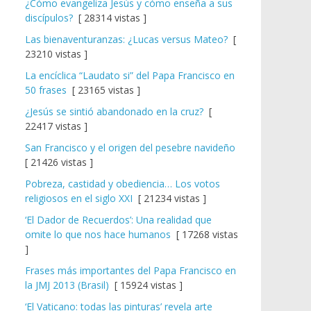
¿Cómo evangeliza Jesús y cómo enseña a sus
discípulos?
[ 28314 vistas ]
Las bienaventuranzas: ¿Lucas versus Mateo?
[
23210 vistas ]
La encíclica “Laudato si” del Papa Francisco en
50 frases
[ 23165 vistas ]
¿Jesús se sintió abandonado en la cruz?
[
22417 vistas ]
San Francisco y el origen del pesebre navideño
[ 21426 vistas ]
Pobreza, castidad y obediencia… Los votos
religiosos en el siglo XXI
[ 21234 vistas ]
‘El Dador de Recuerdos’: Una realidad que
omite lo que nos hace humanos
[ 17268 vistas
]
Frases más importantes del Papa Francisco en
la JMJ 2013 (Brasil)
[ 15924 vistas ]
‘El Vaticano: todas las pinturas’ revela arte