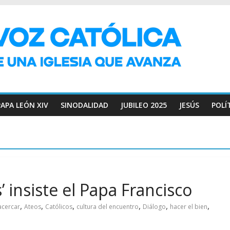
PAPA LEÓN XIV
SINODALIDAD
JUBILEO 2025
JESÚS
POLÍ
’ insiste el Papa Francisco
,
,
,
,
,
,
acercar
Ateos
Católicos
cultura del encuentro
Diálogo
hacer el bien