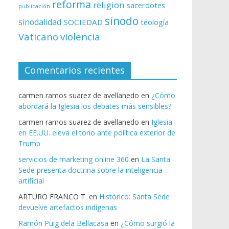
reforma
religion
sacerdotes
publicación
sínodo
sinodalidad
SOCIEDAD
teología
Vaticano
violencia
Comentarios recientes
carmen ramos suarez de avellanedo
en
¿Cómo
abordará la Iglesia los debates más sensibles?
carmen ramos suarez de avellanedo
en
Iglesia
en EE.UU. eleva el tono ante política exterior de
Trump
servicios de marketing online 360
en
La Santa
Sede presenta doctrina sobre la inteligencia
artificial
ARTURO FRANCO T.
en
Histórico: Santa Sede
devuelve artefactos indígenas
Ramón Puig dela Bellacasa
en
¿Cómo surgió la