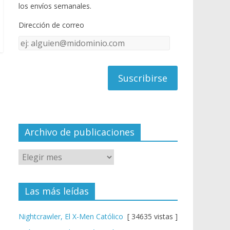
o
u
los envíos semanales.
o
b
Dirección de correo
k
e
Dirección
C
de
h
correo
a
n
n
el
Archivo de publicaciones
Las más leídas
Nightcrawler, El X-Men Católico
[ 34635 vistas ]