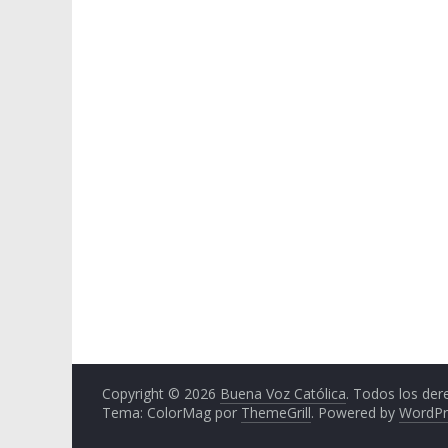
Copyright © 2026
Buena Voz Católica
. Todos los der
Tema: ColorMag por
ThemeGrill
. Powered by
WordPr