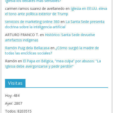
Iglesia los debates más sensibles?
carmen ramos suarez de avellanedo
en
Iglesia en EE.UU. eleva
el tono ante política exterior de Trump
servicios de marketing online 360
en
La Santa Sede presenta
doctrina sobre la inteligencia artificial
ARTURO FRANCO T.
en
Histórico: Santa Sede devuelve
artefactos indígenas
Ramón Puig dela Bellacasa
en
¿Cómo surgió la madre de
todas las encíclicas sociales?
Ramón
en
El Papa en Bélgica, “mea culpa” por abusos: “La
Iglesia debe avergonzarse y pedir perdón”
Visitas
Hoy: 484
Ayer: 2807
Todos: 8203515