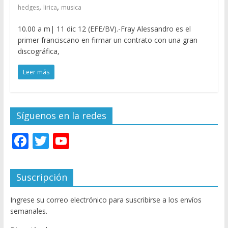
,
,
hedges
lirica
musica
10.00 a m| 11 dic 12 (EFE/BV).-Fray Alessandro es el
primer franciscano en firmar un contrato con una gran
discográfica,
Leer más
Síguenos en la redes
F
T
Y
ac
w
o
e
itt
u
Suscripción
b
er
T
Ingrese su correo electrónico para suscribirse a los envíos
o
u
semanales.
o
b