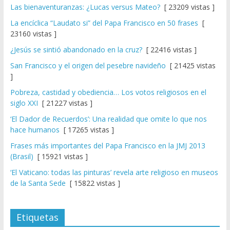
Las bienaventuranzas: ¿Lucas versus Mateo?
[ 23209 vistas ]
La encíclica “Laudato si” del Papa Francisco en 50 frases
[
23160 vistas ]
¿Jesús se sintió abandonado en la cruz?
[ 22416 vistas ]
San Francisco y el origen del pesebre navideño
[ 21425 vistas
]
Pobreza, castidad y obediencia… Los votos religiosos en el
siglo XXI
[ 21227 vistas ]
‘El Dador de Recuerdos’: Una realidad que omite lo que nos
hace humanos
[ 17265 vistas ]
Frases más importantes del Papa Francisco en la JMJ 2013
(Brasil)
[ 15921 vistas ]
‘El Vaticano: todas las pinturas’ revela arte religioso en museos
de la Santa Sede
[ 15822 vistas ]
Etiquetas