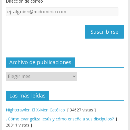
Dirección de correo
k
e
Dirección
C
de
h
correo
a
n
n
el
Archivo de publicaciones
Las más leídas
Nightcrawler, El X-Men Católico
[ 34627 vistas ]
¿Cómo evangeliza Jesús y cómo enseña a sus discípulos?
[
28311 vistas ]