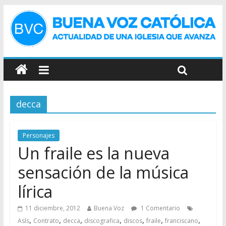
decca
Personajes
Un fraile es la nueva
sensación de la música
lírica
11 diciembre, 2012
Buena Voz
1 Comentario
,
,
,
,
,
,
,
Asís
Contrato
decca
discografica
discos
fraile
franciscano