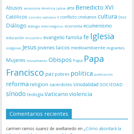
Benedicto XVI
Abusos
arte
amazonía
América Latina
cultura
Católicos
conflicto
cristianos
Dios
concilio vaticano II
Diálogo
ecumenismo
economía
diálogo interreligioso
Iglesia
fe
evangelio
familia
educación
encuentro
Jesus
laicos
jovenes
medioambiente
migrantes
indígenas
Papa
Obispos
Mujeres
Papa
musulmanes
Francisco
politica
paz
pobres
publicación
reforma
religion
sinodalidad
sacerdotes
SOCIEDAD
sínodo
Vaticano
violencia
teología
Comentarios recientes
carmen ramos suarez de avellanedo
en
¿Cómo abordará la