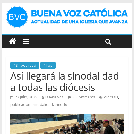
#Sinodalidad
#Top
Así llegará la sinodalidad
a todas las diócesis
,
23 julio, 2025
Buena Voz
0 Comments
diócesis
,
,
publicación
sinodalidad
sínodo