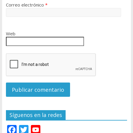
Correo electrónico
*
Web
Síguenos en la redes
F
T
Y