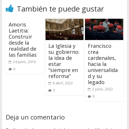
También te puede gustar
Amoris
Laetitia:
Construir
desde la
La Iglesia y
Francisco
realidad de
su gobierno:
crea
las familias
la idea de
cardenales,
24 junio, 2016
estar
hacia la
“siempre en
universalida
0
reforma”
d y su
legado
6 abril, 2022
2 junio, 2022
0
0
Deja un comentario