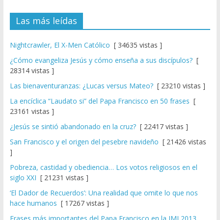
Las más leídas
Nightcrawler, El X-Men Católico
[ 34635 vistas ]
¿Cómo evangeliza Jesús y cómo enseña a sus discípulos?
[
28314 vistas ]
Las bienaventuranzas: ¿Lucas versus Mateo?
[ 23210 vistas ]
La encíclica “Laudato si” del Papa Francisco en 50 frases
[
23161 vistas ]
¿Jesús se sintió abandonado en la cruz?
[ 22417 vistas ]
San Francisco y el origen del pesebre navideño
[ 21426 vistas
]
Pobreza, castidad y obediencia… Los votos religiosos en el
siglo XXI
[ 21231 vistas ]
‘El Dador de Recuerdos’: Una realidad que omite lo que nos
hace humanos
[ 17267 vistas ]
Frases más importantes del Papa Francisco en la JMJ 2013