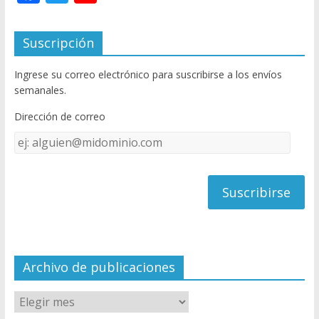
ac
w
o
e
itt
u
Suscripción
b
er
T
Ingrese su correo electrónico para suscribirse a los envíos
o
u
semanales.
o
b
Dirección de correo
k
e
Dirección
C
de
h
correo
a
n
n
el
Archivo de publicaciones