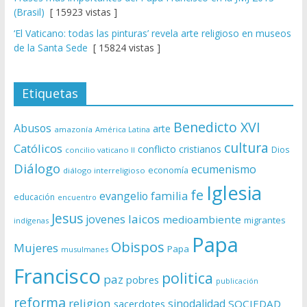
(Brasil)
[ 15923 vistas ]
‘El Vaticano: todas las pinturas’ revela arte religioso en museos
de la Santa Sede
[ 15824 vistas ]
Etiquetas
Benedicto XVI
Abusos
arte
amazonía
América Latina
cultura
Católicos
conflicto
cristianos
Dios
concilio vaticano II
Diálogo
ecumenismo
economía
diálogo interreligioso
Iglesia
fe
evangelio
familia
educación
encuentro
Jesus
laicos
jovenes
medioambiente
migrantes
indígenas
Papa
Obispos
Mujeres
Papa
musulmanes
Francisco
politica
paz
pobres
publicación
reforma
religion
sinodalidad
sacerdotes
SOCIEDAD