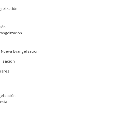
gelización
ción
vangelización
a Nueva Evangelización
lización
ulares
gelización
esia