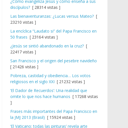
¿Cómo evangeliza Jesús y cómo enseña a sus
discípulos?
[ 28314 vistas ]
Las bienaventuranzas: ¿Lucas versus Mateo?
[
23210 vistas ]
La encíclica “Laudato si” del Papa Francisco en
50 frases
[ 23164 vistas ]
¿Jesús se sintió abandonado en la cruz?
[
22417 vistas ]
San Francisco y el origen del pesebre navideño
[ 21426 vistas ]
Pobreza, castidad y obediencia… Los votos
religiosos en el siglo XXI
[ 21232 vistas ]
‘El Dador de Recuerdos’: Una realidad que
omite lo que nos hace humanos
[ 17268 vistas
]
Frases más importantes del Papa Francisco en
la JMJ 2013 (Brasil)
[ 15924 vistas ]
‘El Vaticano: todas las pinturas’ revela arte