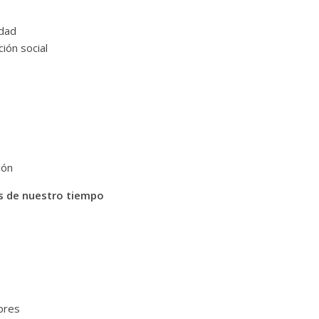
idad
ión social
ión
as de nuestro tiempo
bres