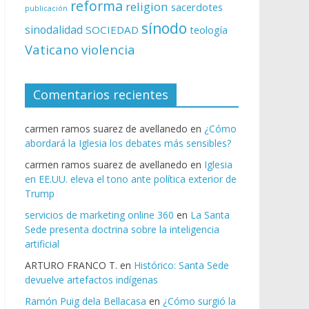
reforma
religion
sacerdotes
publicación
sínodo
sinodalidad
SOCIEDAD
teología
Vaticano
violencia
Comentarios recientes
carmen ramos suarez de avellanedo
en
¿Cómo
abordará la Iglesia los debates más sensibles?
carmen ramos suarez de avellanedo
en
Iglesia
en EE.UU. eleva el tono ante política exterior de
Trump
servicios de marketing online 360
en
La Santa
Sede presenta doctrina sobre la inteligencia
artificial
ARTURO FRANCO T.
en
Histórico: Santa Sede
devuelve artefactos indígenas
Ramón Puig dela Bellacasa
en
¿Cómo surgió la