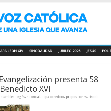
PAPA LEÓN XIV
SINODALIDAD
JUBILEO 2025
JESÚS
POLÍ
 Evangelización presenta 58
 Benedicto XVI
,
,
,
,
,
asamblea
inglés
no oficial
papa benedicto
proposiciones
sínodo