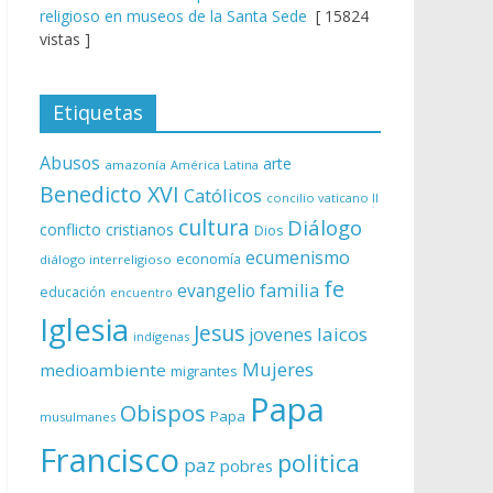
religioso en museos de la Santa Sede
[ 15824
vistas ]
Etiquetas
Abusos
arte
amazonía
América Latina
Benedicto XVI
Católicos
concilio vaticano II
cultura
Diálogo
conflicto
cristianos
Dios
ecumenismo
economía
diálogo interreligioso
fe
evangelio
familia
educación
encuentro
Iglesia
Jesus
laicos
jovenes
indígenas
Mujeres
medioambiente
migrantes
Papa
Obispos
Papa
musulmanes
Francisco
politica
paz
pobres