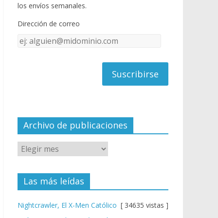
o
u
los envíos semanales.
o
b
Dirección de correo
k
e
Dirección
C
de
h
correo
a
n
n
el
Archivo de publicaciones
Las más leídas
Nightcrawler, El X-Men Católico
[ 34635 vistas ]