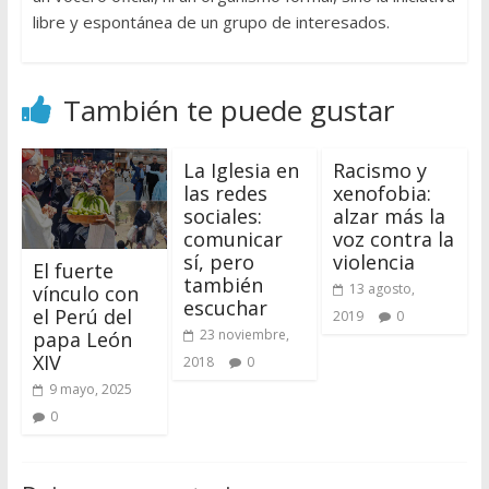
libre y espontánea de un grupo de interesados.
También te puede gustar
La Iglesia en
Racismo y
las redes
xenofobia:
sociales:
alzar más la
comunicar
voz contra la
sí, pero
violencia
El fuerte
también
13 agosto,
vínculo con
escuchar
el Perú del
2019
0
23 noviembre,
papa León
XIV
2018
0
9 mayo, 2025
0