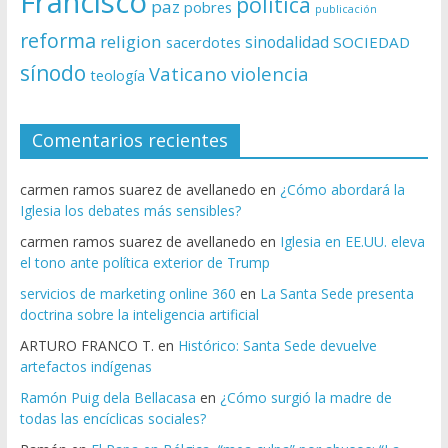
Francisco
politica
paz
pobres
publicación
reforma
religion
sinodalidad
sacerdotes
SOCIEDAD
sínodo
Vaticano
violencia
teología
Comentarios recientes
carmen ramos suarez de avellanedo
en
¿Cómo abordará la
Iglesia los debates más sensibles?
carmen ramos suarez de avellanedo
en
Iglesia en EE.UU. eleva
el tono ante política exterior de Trump
servicios de marketing online 360
en
La Santa Sede presenta
doctrina sobre la inteligencia artificial
ARTURO FRANCO T.
en
Histórico: Santa Sede devuelve
artefactos indígenas
Ramón Puig dela Bellacasa
en
¿Cómo surgió la madre de
todas las encíclicas sociales?