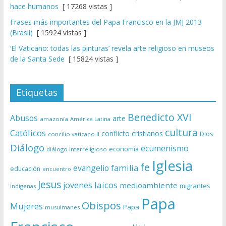
hace humanos
[ 17268 vistas ]
Frases más importantes del Papa Francisco en la JMJ 2013
(Brasil)
[ 15924 vistas ]
‘El Vaticano: todas las pinturas’ revela arte religioso en museos
de la Santa Sede
[ 15824 vistas ]
Etiquetas
Benedicto XVI
Abusos
arte
amazonía
América Latina
cultura
Católicos
conflicto
cristianos
Dios
concilio vaticano II
Diálogo
ecumenismo
economía
diálogo interreligioso
Iglesia
fe
evangelio
familia
educación
encuentro
Jesus
laicos
jovenes
medioambiente
migrantes
indígenas
Papa
Obispos
Mujeres
Papa
musulmanes