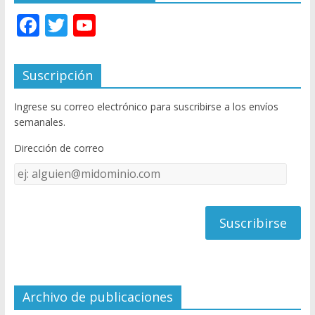
F
T
Y
ac
w
o
e
itt
u
Suscripción
b
er
T
Ingrese su correo electrónico para suscribirse a los envíos
o
u
semanales.
o
b
Dirección de correo
k
e
Dirección
C
de
h
correo
a
n
n
el
Archivo de publicaciones