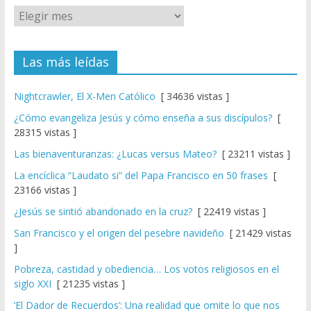
Las más leídas
Nightcrawler, El X-Men Católico
[ 34636 vistas ]
¿Cómo evangeliza Jesús y cómo enseña a sus discípulos?
[
28315 vistas ]
Las bienaventuranzas: ¿Lucas versus Mateo?
[ 23211 vistas ]
La encíclica “Laudato si” del Papa Francisco en 50 frases
[
23166 vistas ]
¿Jesús se sintió abandonado en la cruz?
[ 22419 vistas ]
San Francisco y el origen del pesebre navideño
[ 21429 vistas
]
Pobreza, castidad y obediencia… Los votos religiosos en el
siglo XXI
[ 21235 vistas ]
‘El Dador de Recuerdos’: Una realidad que omite lo que nos