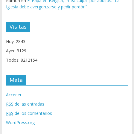
Ramón
en
El Papa en Bélgica, “mea culpa” por abusos: “La
Iglesia debe avergonzarse y pedir perdón”
Visitas
Hoy: 2843
Ayer: 3129
Todos: 8212154
Meta
Acceder
RSS
de las entradas
RSS
de los comentarios
WordPress.org