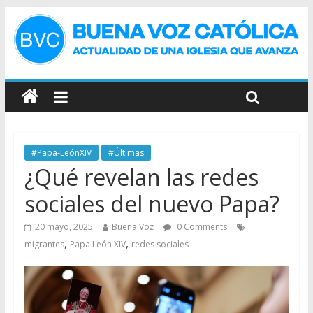
#Papa-LeónXIV
#Últimas
¿Qué revelan las redes
sociales del nuevo Papa?
20 mayo, 2025
Buena Voz
0 Comments
,
,
migrantes
Papa León XIV
redes sociales