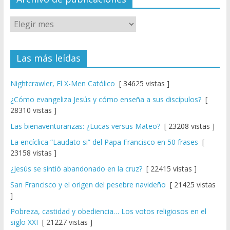
Las más leídas
Nightcrawler, El X-Men Católico
[ 34625 vistas ]
¿Cómo evangeliza Jesús y cómo enseña a sus discípulos?
[
28310 vistas ]
Las bienaventuranzas: ¿Lucas versus Mateo?
[ 23208 vistas ]
La encíclica “Laudato si” del Papa Francisco en 50 frases
[
23158 vistas ]
¿Jesús se sintió abandonado en la cruz?
[ 22415 vistas ]
San Francisco y el origen del pesebre navideño
[ 21425 vistas
]
Pobreza, castidad y obediencia… Los votos religiosos en el
siglo XXI
[ 21227 vistas ]