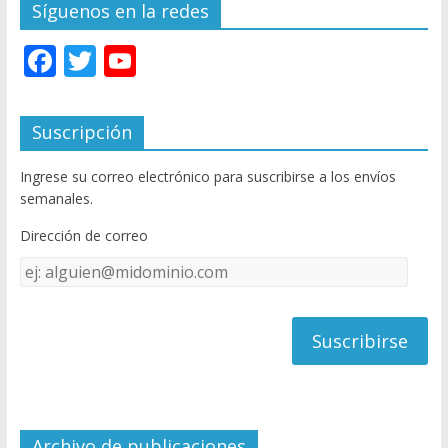
Síguenos en la redes
F
T
Y
ac
w
o
e
itt
u
Suscripción
b
er
T
Ingrese su correo electrónico para suscribirse a los envíos
o
u
semanales.
o
b
Dirección de correo
k
e
Dirección
C
de
h
correo
a
n
n
el
Archivo de publicaciones