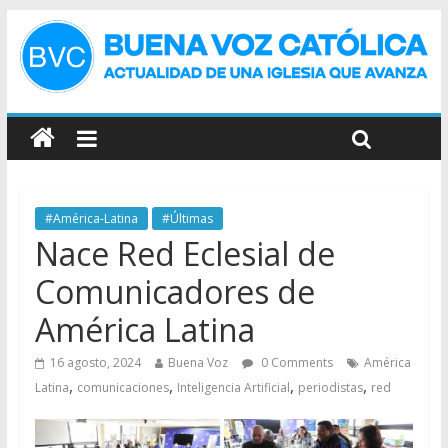
#América-Latina
#Últimas
Nace Red Eclesial de
Comunicadores de
América Latina
16 agosto, 2024
Buena Voz
0 Comments
América
,
,
,
,
Latina
comunicaciones
Inteligencia Artificial
periodistas
red