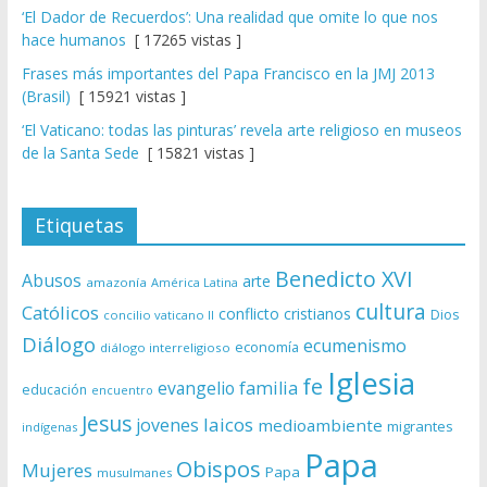
‘El Dador de Recuerdos’: Una realidad que omite lo que nos
hace humanos
[ 17265 vistas ]
Frases más importantes del Papa Francisco en la JMJ 2013
(Brasil)
[ 15921 vistas ]
‘El Vaticano: todas las pinturas’ revela arte religioso en museos
de la Santa Sede
[ 15821 vistas ]
Etiquetas
Benedicto XVI
Abusos
arte
amazonía
América Latina
cultura
Católicos
conflicto
cristianos
Dios
concilio vaticano II
Diálogo
ecumenismo
economía
diálogo interreligioso
Iglesia
fe
evangelio
familia
educación
encuentro
Jesus
laicos
jovenes
medioambiente
migrantes
indígenas
Papa
Obispos
Mujeres
Papa
musulmanes