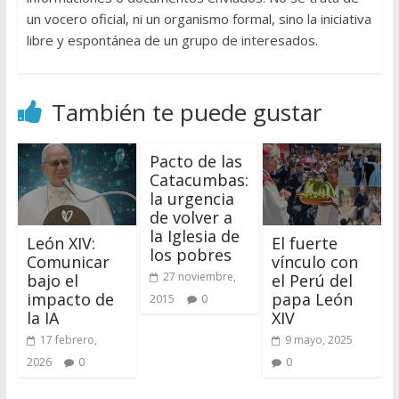
un vocero oficial, ni un organismo formal, sino la iniciativa
libre y espontánea de un grupo de interesados.
También te puede gustar
Pacto de las
Catacumbas:
la urgencia
de volver a
la Iglesia de
León XIV:
El fuerte
los pobres
Comunicar
vínculo con
27 noviembre,
bajo el
el Perú del
impacto de
papa León
2015
0
la IA
XIV
17 febrero,
9 mayo, 2025
2026
0
0