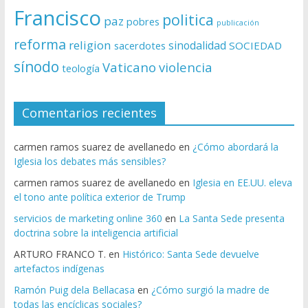
Francisco
politica
paz
pobres
publicación
reforma
religion
sinodalidad
sacerdotes
SOCIEDAD
sínodo
Vaticano
violencia
teología
Comentarios recientes
carmen ramos suarez de avellanedo
en
¿Cómo abordará la
Iglesia los debates más sensibles?
carmen ramos suarez de avellanedo
en
Iglesia en EE.UU. eleva
el tono ante política exterior de Trump
servicios de marketing online 360
en
La Santa Sede presenta
doctrina sobre la inteligencia artificial
ARTURO FRANCO T.
en
Histórico: Santa Sede devuelve
artefactos indígenas
Ramón Puig dela Bellacasa
en
¿Cómo surgió la madre de
todas las encíclicas sociales?