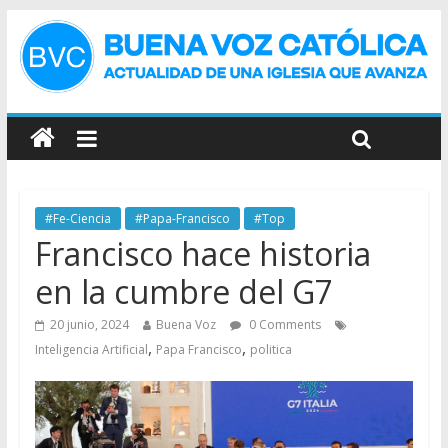
#Fe-Ciencia
#Papa-Francisco
#Top
Francisco hace historia
en la cumbre del G7
20 junio, 2024
Buena Voz
0 Comments
,
,
Inteligencia Artificial
Papa Francisco
politica