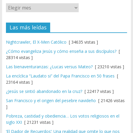
Las más leídas
Nightcrawler, El X-Men Católico
[ 34635 vistas ]
¿Cómo evangeliza Jesús y cómo enseña a sus discípulos?
[
28314 vistas ]
Las bienaventuranzas: ¿Lucas versus Mateo?
[ 23210 vistas ]
La encíclica “Laudato si” del Papa Francisco en 50 frases
[
23164 vistas ]
¿Jesús se sintió abandonado en la cruz?
[ 22417 vistas ]
San Francisco y el origen del pesebre navideño
[ 21426 vistas
]
Pobreza, castidad y obediencia… Los votos religiosos en el
siglo XXI
[ 21231 vistas ]
‘El Dador de Recuerdos’: Una realidad que omite lo que nos