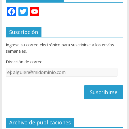
F
T
Y
ac
w
o
e
itt
u
Suscripción
b
er
T
Ingrese su correo electrónico para suscribirse a los envíos
o
u
semanales.
o
b
Dirección de correo
k
e
Dirección
C
de
h
correo
a
n
n
el
Archivo de publicaciones