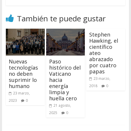
También te puede gustar
Stephen
Hawking, el
científico
ateo
abrazado
Nuevas
Paso
por cuatro
tecnologías
histórico del
papas
no deben
Vaticano
23 marzo,
suprimir lo
hacia
humano
energía
2018
0
limpia y
23 marzo,
huella cero
2023
0
21 agosto,
2025
0