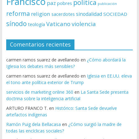
Francisco
politica
paz
pobres
publicación
reforma
religion
sinodalidad
sacerdotes
SOCIEDAD
sínodo
Vaticano
violencia
teología
Comentarios recientes
carmen ramos suarez de avellanedo
en
¿Cómo abordará la
Iglesia los debates más sensibles?
carmen ramos suarez de avellanedo
en
Iglesia en EE.UU. eleva
el tono ante política exterior de Trump
servicios de marketing online 360
en
La Santa Sede presenta
doctrina sobre la inteligencia artificial
ARTURO FRANCO T.
en
Histórico: Santa Sede devuelve
artefactos indígenas
Ramón Puig dela Bellacasa
en
¿Cómo surgió la madre de
todas las encíclicas sociales?