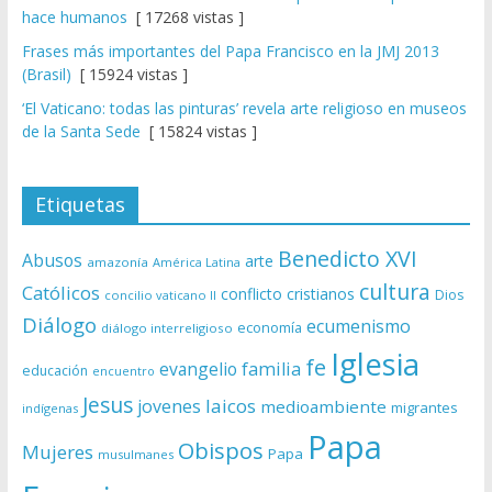
hace humanos
[ 17268 vistas ]
Frases más importantes del Papa Francisco en la JMJ 2013
(Brasil)
[ 15924 vistas ]
‘El Vaticano: todas las pinturas’ revela arte religioso en museos
de la Santa Sede
[ 15824 vistas ]
Etiquetas
Benedicto XVI
Abusos
arte
amazonía
América Latina
cultura
Católicos
conflicto
cristianos
Dios
concilio vaticano II
Diálogo
ecumenismo
economía
diálogo interreligioso
Iglesia
fe
evangelio
familia
educación
encuentro
Jesus
laicos
jovenes
medioambiente
migrantes
indígenas
Papa
Obispos
Mujeres
Papa
musulmanes