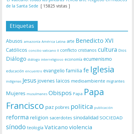
de la Santa Sede
[ 15825 vistas ]
Etiquetas
Benedicto XVI
Abusos
arte
amazonía
América Latina
cultura
Católicos
conflicto
cristianos
Dios
concilio vaticano II
Diálogo
ecumenismo
economía
diálogo interreligioso
Iglesia
fe
evangelio
familia
educación
encuentro
Jesus
laicos
jovenes
medioambiente
migrantes
indígenas
Papa
Obispos
Mujeres
Papa
musulmanes
Francisco
politica
paz
pobres
publicación
reforma
religion
sinodalidad
sacerdotes
SOCIEDAD
sínodo
Vaticano
violencia
teología