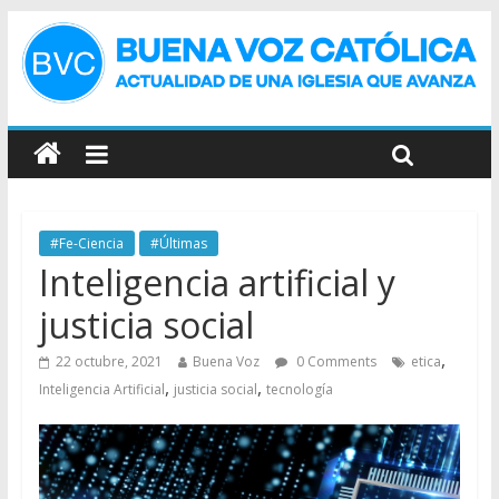
#Fe-Ciencia
#Últimas
Inteligencia artificial y
justicia social
,
22 octubre, 2021
Buena Voz
0 Comments
etica
,
,
Inteligencia Artificial
justicia social
tecnología