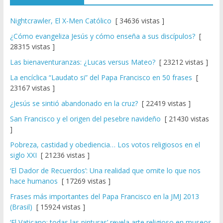
Nightcrawler, El X-Men Católico
[ 34636 vistas ]
¿Cómo evangeliza Jesús y cómo enseña a sus discípulos?
[
28315 vistas ]
Las bienaventuranzas: ¿Lucas versus Mateo?
[ 23212 vistas ]
La encíclica “Laudato si” del Papa Francisco en 50 frases
[
23167 vistas ]
¿Jesús se sintió abandonado en la cruz?
[ 22419 vistas ]
San Francisco y el origen del pesebre navideño
[ 21430 vistas
]
Pobreza, castidad y obediencia… Los votos religiosos en el
siglo XXI
[ 21236 vistas ]
‘El Dador de Recuerdos’: Una realidad que omite lo que nos
hace humanos
[ 17269 vistas ]
Frases más importantes del Papa Francisco en la JMJ 2013
(Brasil)
[ 15924 vistas ]
‘El Vaticano: todas las pinturas’ revela arte religioso en museos