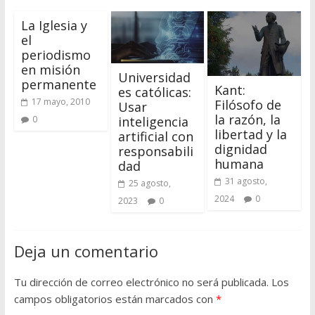
La Iglesia y
el
periodismo
en misión
Universidad
permanente
Kant:
es católicas:
17 mayo, 2010
Filósofo de
Usar
la razón, la
inteligencia
0
libertad y la
artificial con
dignidad
responsabili
humana
dad
31 agosto,
25 agosto,
2024
0
2023
0
Deja un comentario
Tu dirección de correo electrónico no será publicada.
Los
campos obligatorios están marcados con
*