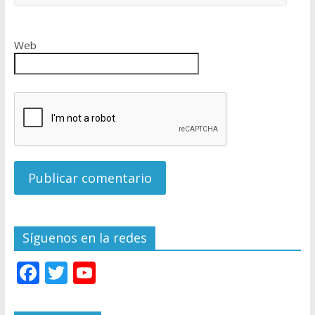
Web
Síguenos en la redes
F
T
Y
ac
w
o