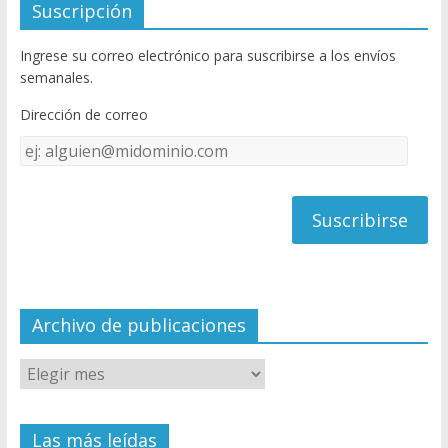
e
itt
u
Suscripción
b
er
T
Ingrese su correo electrónico para suscribirse a los envíos
o
u
semanales.
o
b
Dirección de correo
k
e
Dirección
C
de
h
correo
a
n
n
el
Archivo de publicaciones
Las más leídas