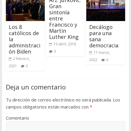
Arz. Jurkovič:
Gran
sintonía
entre
Francisco y
Los 8
Decálogo
Martin
católicos de
para una
Luther King
la
sana
10 abril, 2018
administraci
democracia
ón Biden
0
17 marzo,
2 febrero,
2022
0
2021
0
Deja un comentario
Tu dirección de correo electrónico no será publicada.
Los
campos obligatorios están marcados con
*
Comentario