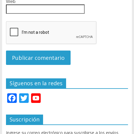
Web
Síguenos en la redes
F
T
Y
ac
w
o
e
itt
u
Suscripción
b
er
T
Ingrese su correo electrónico para suscribirse a los envíos