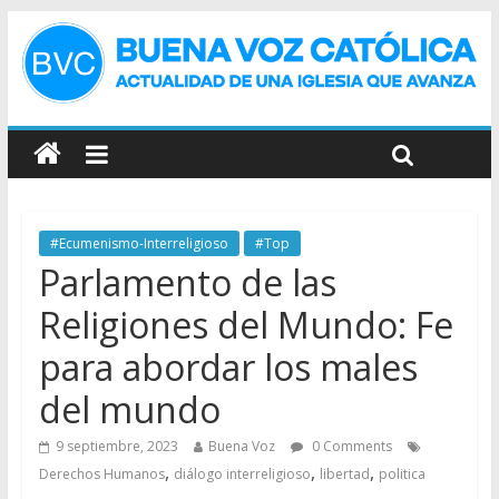
#Ecumenismo-Interreligioso
#Top
Parlamento de las
Religiones del Mundo: Fe
para abordar los males
del mundo
9 septiembre, 2023
Buena Voz
0 Comments
,
,
,
Derechos Humanos
diálogo interreligioso
libertad
politica