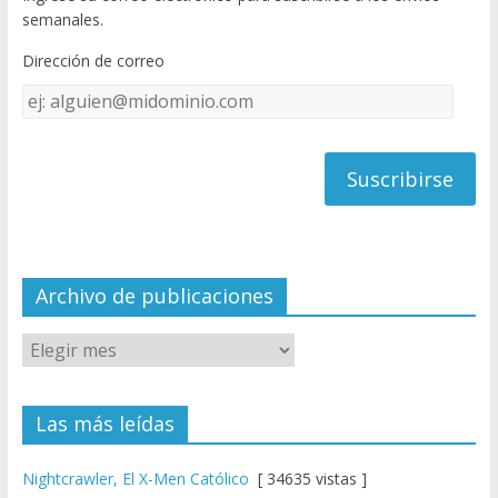
o
u
semanales.
o
b
Dirección de correo
k
e
Dirección
C
de
h
correo
a
n
n
el
Archivo de publicaciones
Las más leídas
Nightcrawler, El X-Men Católico
[ 34635 vistas ]