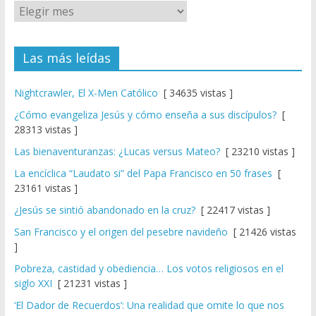
Las más leídas
Nightcrawler, El X-Men Católico
[ 34635 vistas ]
¿Cómo evangeliza Jesús y cómo enseña a sus discípulos?
[
28313 vistas ]
Las bienaventuranzas: ¿Lucas versus Mateo?
[ 23210 vistas ]
La encíclica “Laudato si” del Papa Francisco en 50 frases
[
23161 vistas ]
¿Jesús se sintió abandonado en la cruz?
[ 22417 vistas ]
San Francisco y el origen del pesebre navideño
[ 21426 vistas
]
Pobreza, castidad y obediencia… Los votos religiosos en el
siglo XXI
[ 21231 vistas ]
‘El Dador de Recuerdos’: Una realidad que omite lo que nos