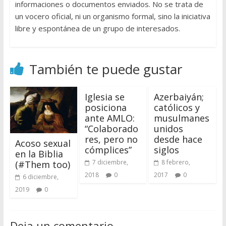
informaciones o documentos enviados. No se trata de
un vocero oficial, ni un organismo formal, sino la iniciativa
libre y espontánea de un grupo de interesados.
También te puede gustar
Iglesia se
Azerbaiyán;
posiciona
católicos y
ante AMLO:
musulmanes
“Colaborado
unidos
res, pero no
desde hace
Acoso sexual
cómplices”
siglos
en la Biblia
7 diciembre,
8 febrero,
(#Them too)
2018
0
2017
0
6 diciembre,
2019
0
Deja un comentario