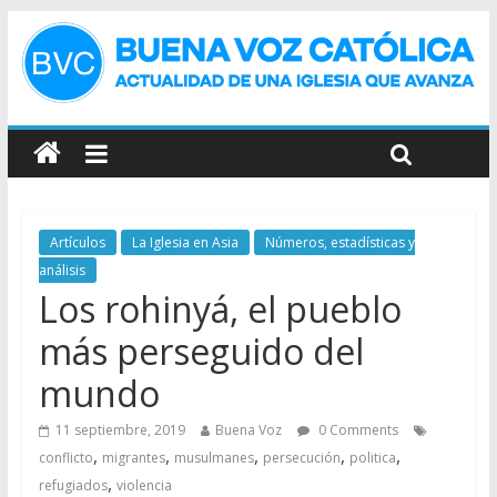
Artículos
La Iglesia en Asia
Números, estadísticas y
análisis
Los rohinyá, el pueblo
más perseguido del
mundo
11 septiembre, 2019
Buena Voz
0 Comments
,
,
,
,
,
conflicto
migrantes
musulmanes
persecución
politica
,
refugiados
violencia