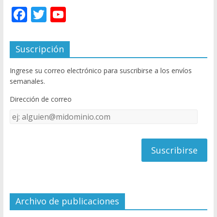
F
T
Y
ac
w
o
e
itt
u
Suscripción
b
er
T
Ingrese su correo electrónico para suscribirse a los envíos
o
u
semanales.
o
b
Dirección de correo
k
e
Dirección
C
de
h
correo
a
n
n
el
Archivo de publicaciones