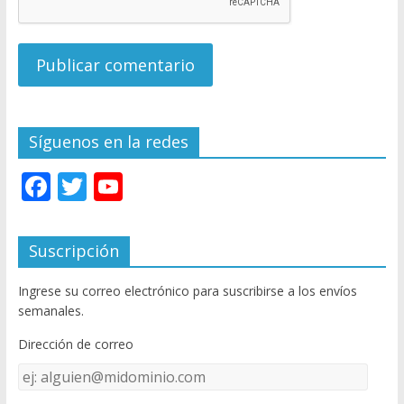
Síguenos en la redes
F
T
Y
ac
w
o
e
itt
u
Suscripción
b
er
T
Ingrese su correo electrónico para suscribirse a los envíos
o
u
semanales.
o
b
Dirección de correo
k
e
Dirección
C
de