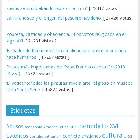
¿Jesús se sintió abandonado en la cruz?
[ 22417 vistas ]
San Francisco y el origen del pesebre navideño
[ 21426 vistas
]
Pobreza, castidad y obediencia… Los votos religiosos en el
siglo XXI
[ 21231 vistas ]
‘El Dador de Recuerdos’: Una realidad que omite lo que nos
hace humanos
[ 17267 vistas ]
Frases más importantes del Papa Francisco en la JMJ 2013
(Brasil)
[ 15924 vistas ]
‘El Vaticano: todas las pinturas’ revela arte religioso en museos
de la Santa Sede
[ 15824 vistas ]
Etiquetas
Benedicto XVI
Abusos
arte
amazonía
América Latina
cultura
Católicos
conflicto
cristianos
Dios
concilio vaticano II