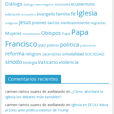
Diálogo
ecumenismo
economía
diálogo interreligioso
Iglesia
fe
evangelio
familia
educación
encuentro
Jesus
laicos
jovenes
medioambiente
migrantes
indígenas
Papa
Obispos
Mujeres
Papa
musulmanes
Francisco
politica
paz
pobres
publicación
reforma
religion
sinodalidad
sacerdotes
SOCIEDAD
sínodo
Vaticano
violencia
teología
Comentarios recientes
carmen ramos suarez de avellanedo
en
¿Cómo abordará la
Iglesia los debates más sensibles?
carmen ramos suarez de avellanedo
en
Iglesia en EE.UU. eleva
el tono ante política exterior de Trump