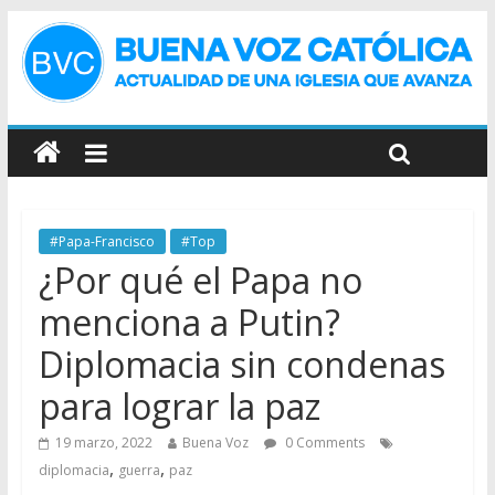
#Papa-Francisco
#Top
¿Por qué el Papa no
menciona a Putin?
Diplomacia sin condenas
para lograr la paz
19 marzo, 2022
Buena Voz
0 Comments
,
,
diplomacia
guerra
paz