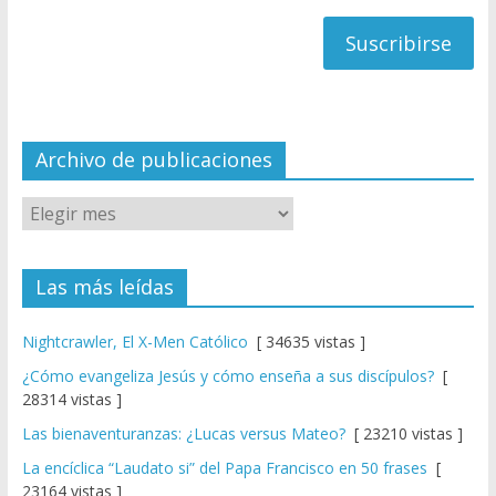
h
correo
a
n
n
el
Archivo de publicaciones
Las más leídas
Nightcrawler, El X-Men Católico
[ 34635 vistas ]
¿Cómo evangeliza Jesús y cómo enseña a sus discípulos?
[
28314 vistas ]
Las bienaventuranzas: ¿Lucas versus Mateo?
[ 23210 vistas ]
La encíclica “Laudato si” del Papa Francisco en 50 frases
[
23164 vistas ]