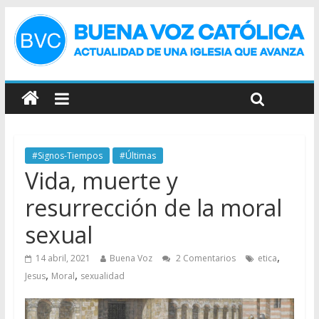
#Signos-Tiempos
#Últimas
Vida, muerte y
resurrección de la moral
sexual
,
14 abril, 2021
Buena Voz
2 Comentarios
etica
,
,
Jesus
Moral
sexualidad