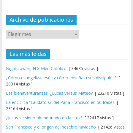
n
n
el
Archivo de publicaciones
Las más leídas
Nightcrawler, El X-Men Católico
[ 34635 vistas ]
¿Cómo evangeliza Jesús y cómo enseña a sus discípulos?
[
28314 vistas ]
Las bienaventuranzas: ¿Lucas versus Mateo?
[ 23210 vistas ]
La encíclica “Laudato si” del Papa Francisco en 50 frases
[
23164 vistas ]
¿Jesús se sintió abandonado en la cruz?
[ 22417 vistas ]
San Francisco y el origen del pesebre navideño
[ 21426 vistas