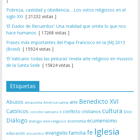
]
Pobreza, castidad y obediencia… Los votos religiosos en el
siglo XXI
[ 21232 vistas ]
‘El Dador de Recuerdos’: Una realidad que omite lo que nos
hace humanos
[ 17268 vistas ]
Frases más importantes del Papa Francisco en la JMJ 2013
(Brasil)
[ 15924 vistas ]
‘El Vaticano: todas las pinturas’ revela arte religioso en museos
de la Santa Sede
[ 15824 vistas ]
Etiquetas
Benedicto XVI
Abusos
arte
amazonía
América Latina
cultura
Católicos
conflicto
cristianos
Dios
concilio vaticano II
Diálogo
ecumenismo
economía
diálogo interreligioso
Iglesia
fe
evangelio
familia
educación
encuentro