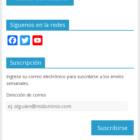
Síguenos en la redes
F
T
Y
ac
w
o
e
itt
u
Suscripción
b
er
T
Ingrese su correo electrónico para suscribirse a los envíos
o
u
semanales.
o
b
Dirección de correo
k
e
Dirección
C
de
h
correo
a