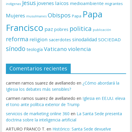
Jesus
laicos
jovenes
medioambiente
migrantes
indígenas
Papa
Obispos
Mujeres
Papa
musulmanes
Francisco
politica
paz
pobres
publicación
reforma
religion
sinodalidad
sacerdotes
SOCIEDAD
sínodo
Vaticano
violencia
teología
Comentarios recientes
carmen ramos suarez de avellanedo
en
¿Cómo abordará la
Iglesia los debates más sensibles?
carmen ramos suarez de avellanedo
en
Iglesia en EE.UU. eleva
el tono ante política exterior de Trump
servicios de marketing online 360
en
La Santa Sede presenta
doctrina sobre la inteligencia artificial
ARTURO FRANCO T.
en
Histórico: Santa Sede devuelve