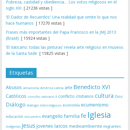
Pobreza, castidad y obediencia… Los votos religiosos en el
siglo XXI
[ 21236 vistas ]
‘El Dador de Recuerdos’: Una realidad que omite lo que nos
hace humanos
[ 17270 vistas ]
Frases más importantes del Papa Francisco en la JMJ 2013
(Brasil)
[ 15924 vistas ]
‘El Vaticano: todas las pinturas’ revela arte religioso en museos
de la Santa Sede
[ 15825 vistas ]
Etiquetas
Benedicto XVI
Abusos
arte
amazonía
América Latina
cultura
Católicos
conflicto
cristianos
Dios
concilio vaticano II
Diálogo
ecumenismo
economía
diálogo interreligioso
Iglesia
fe
evangelio
familia
educación
encuentro
Jesus
laicos
jovenes
medioambiente
migrantes
indígenas