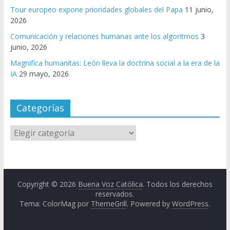
Tour europeo expone prioridades globales del Papa
11 junio,
2026
Comunicación y relaciones humanas ante los algoritmos
3
junio, 2026
Magnifica humanitas: León lleva la doctrina social a la era de la
IA
29 mayo, 2026
Categorías
Copyright © 2026
Buena Voz Católica
. Todos los derechos
reservados.
Tema: ColorMag por
ThemeGrill
. Powered by
WordPress
.