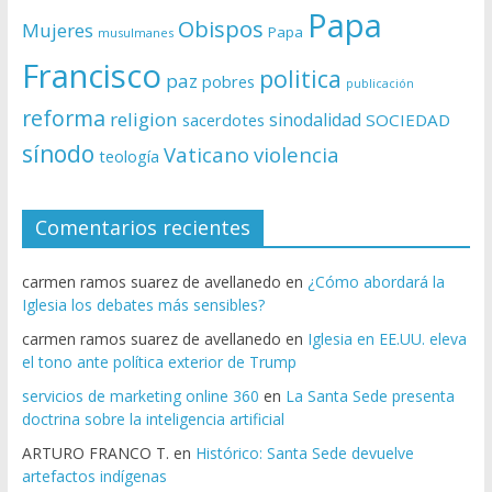
Papa
Obispos
Mujeres
Papa
musulmanes
Francisco
politica
paz
pobres
publicación
reforma
religion
sinodalidad
sacerdotes
SOCIEDAD
sínodo
Vaticano
violencia
teología
Comentarios recientes
carmen ramos suarez de avellanedo
en
¿Cómo abordará la
Iglesia los debates más sensibles?
carmen ramos suarez de avellanedo
en
Iglesia en EE.UU. eleva
el tono ante política exterior de Trump
servicios de marketing online 360
en
La Santa Sede presenta
doctrina sobre la inteligencia artificial
ARTURO FRANCO T.
en
Histórico: Santa Sede devuelve
artefactos indígenas