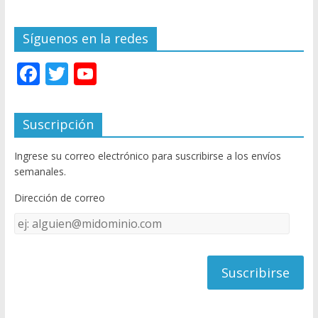
Síguenos en la redes
F
T
Y
ac
w
o
e
itt
u
Suscripción
b
er
T
Ingrese su correo electrónico para suscribirse a los envíos
o
u
semanales.
o
b
Dirección de correo
k
e
Dirección
C
de
h
correo
a
n