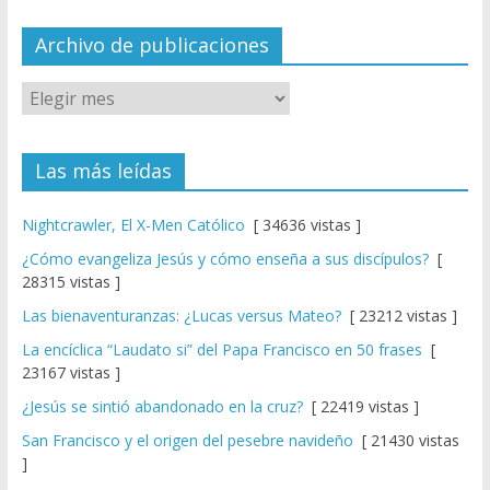
n
el
Archivo de publicaciones
Las más leídas
Nightcrawler, El X-Men Católico
[ 34636 vistas ]
¿Cómo evangeliza Jesús y cómo enseña a sus discípulos?
[
28315 vistas ]
Las bienaventuranzas: ¿Lucas versus Mateo?
[ 23212 vistas ]
La encíclica “Laudato si” del Papa Francisco en 50 frases
[
23167 vistas ]
¿Jesús se sintió abandonado en la cruz?
[ 22419 vistas ]
San Francisco y el origen del pesebre navideño
[ 21430 vistas
]