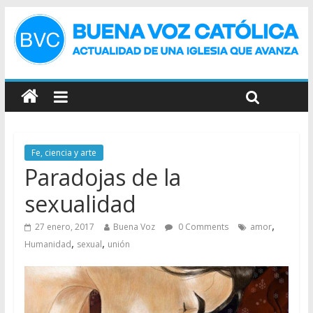
Fe, ciencia y arte
Paradojas de la
sexualidad
,
27 enero, 2017
Buena Voz
0 Comments
amor
,
,
Humanidad
sexual
unión