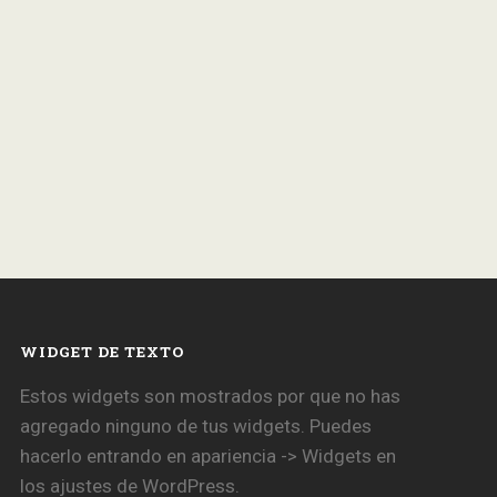
WIDGET DE TEXTO
Estos widgets son mostrados por que no has
agregado ninguno de tus widgets. Puedes
hacerlo entrando en apariencia -> Widgets en
los ajustes de WordPress.