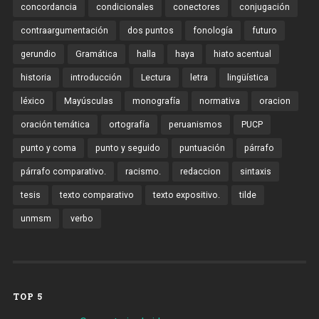
concordancia
condicionales
conectores
conjugación
contraargumentación
dos puntos
fonología
futuro
gerundio
Gramática
halla
haya
hiato acentual
historia
introducción
Lectura
letra
lingüística
léxico
Mayúsculas
monografía
normativa
oracion
oración temática
ortografía
peruanismos
PUCP
punto y coma
punto y seguido
puntuación
párrafo
párrafo comparativo.
racismo.
redaccion
sintaxis
tesis
texto comparativo
texto expositivo.
tilde
unmsm
verbo
TOP 5