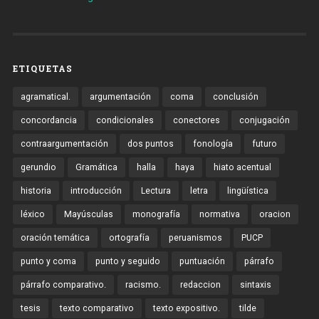
ETIQUETAS
agramatical.
argumentación
coma
conclusión
concordancia
condicionales
conectores
conjugación
contraargumentación
dos puntos
fonología
futuro
gerundio
Gramática
halla
haya
hiato acentual
historia
introducción
Lectura
letra
lingüística
léxico
Mayúsculas
monografía
normativa
oracion
oración temática
ortografía
peruanismos
PUCP
punto y coma
punto y seguido
puntuación
párrafo
párrafo comparativo.
racismo.
redaccion
sintaxis
tesis
texto comparativo
texto expositivo.
tilde