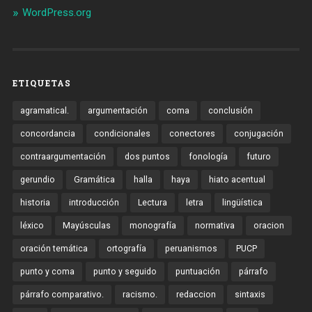
WordPress.org
ETIQUETAS
agramatical.
argumentación
coma
conclusión
concordancia
condicionales
conectores
conjugación
contraargumentación
dos puntos
fonología
futuro
gerundio
Gramática
halla
haya
hiato acentual
historia
introducción
Lectura
letra
lingüística
léxico
Mayúsculas
monografía
normativa
oracion
oración temática
ortografía
peruanismos
PUCP
punto y coma
punto y seguido
puntuación
párrafo
párrafo comparativo.
racismo.
redaccion
sintaxis