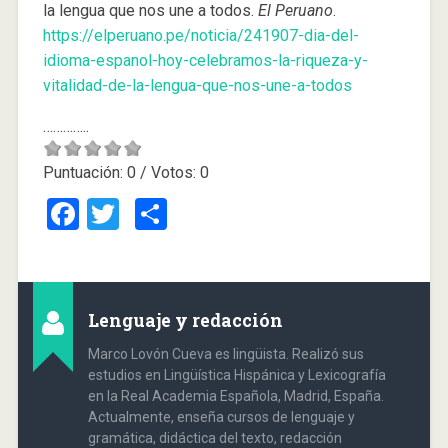
la lengua que nos une a todos.
El Peruano
.
https://elperuano.pe/noticia/241907-dia-del-
idioma-espanol-hoy-celebramos-la-riqueza-y-
vitalidad-de-la-lengua-que-nos-une-a-todos
…………..
Puntuación:
0
/ Votos:
0
Facebook
Twitter
Compartir
Lenguaje y redacción
Marco Lovón Cueva es lingüista. Realizó sus
estudios en Lingüística Hispánica y Lexicografía
en la Real Academia Española, Madrid, España.
Actualmente, enseña cursos de lenguaje y
gramática, didáctica del texto, redacción