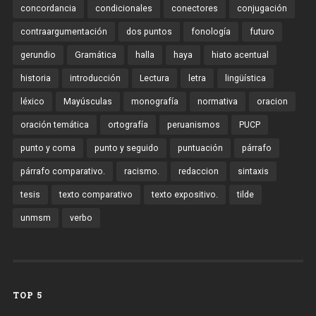
concordancia
condicionales
conectores
conjugación
contraargumentación
dos puntos
fonología
futuro
gerundio
Gramática
halla
haya
hiato acentual
historia
introducción
Lectura
letra
lingüística
léxico
Mayúsculas
monografía
normativa
oracion
oración temática
ortografía
peruanismos
PUCP
punto y coma
punto y seguido
puntuación
párrafo
párrafo comparativo.
racismo.
redaccion
sintaxis
tesis
texto comparativo
texto expositivo.
tilde
unmsm
verbo
TOP 5