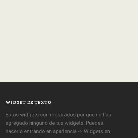
WIDGET DE TEXTO
Estos widgets son mostrados por que no has
agregado ninguno de tus widgets. Puedes
hacerlo entrando en apariencia -> Widgets en