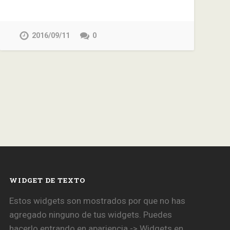
2016/09/11
0
WIDGET DE TEXTO
Estos widgets son mostrados por que no has
agregado ninguno de tus widgets. Puedes
hacerlo entrando en apariencia -> Widgets en