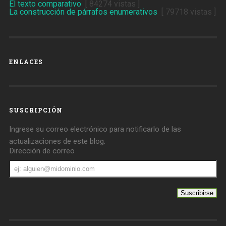
El texto comparativo
[ 84274 vistas ]
La construcción de párrafos enumerativos
[ 79718 vistas ]
ENLACES
SUSCRIPCIÓN
Ingrese su correo electrónico para notificarlo de las
actualizaciones de este blog:
Dirección de correo
Dirección
de
correo