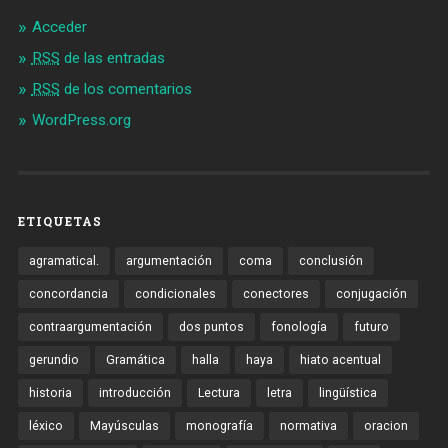
Acceder
RSS
de las entradas
RSS
de los comentarios
WordPress.org
ETIQUETAS
agramatical.
argumentación
coma
conclusión
concordancia
condicionales
conectores
conjugación
contraargumentación
dos puntos
fonología
futuro
gerundio
Gramática
halla
haya
hiato acentual
historia
introducción
Lectura
letra
lingüística
léxico
Mayúsculas
monografía
normativa
oracion