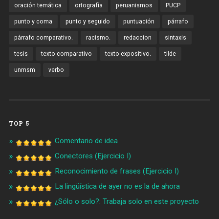
oración temática
ortografía
peruanismos
PUCP
punto y coma
punto y seguido
puntuación
párrafo
párrafo comparativo.
racismo.
redaccion
sintaxis
tesis
texto comparativo
texto expositivo.
tilde
unmsm
verbo
TOP 5
Comentario de idea
Conectores (Ejercicio I)
Reconocimiento de frases (Ejercicio I)
La lingüística de ayer no es la de ahora
¿Sólo o solo?: Trabaja solo en este proyecto