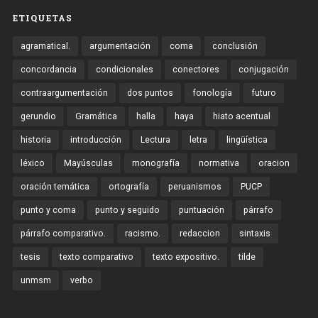
ETIQUETAS
agramatical.
argumentación
coma
conclusión
concordancia
condicionales
conectores
conjugación
contraargumentación
dos puntos
fonología
futuro
gerundio
Gramática
halla
haya
hiato acentual
historia
introducción
Lectura
letra
lingüística
léxico
Mayúsculas
monografía
normativa
oracion
oración temática
ortografía
peruanismos
PUCP
punto y coma
punto y seguido
puntuación
párrafo
párrafo comparativo.
racismo.
redaccion
sintaxis
tesis
texto comparativo
texto expositivo.
tilde
unmsm
verbo