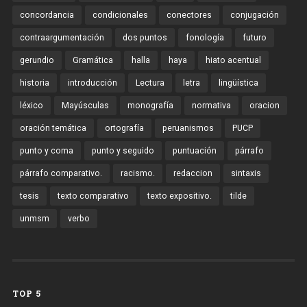
concordancia
condicionales
conectores
conjugación
contraargumentación
dos puntos
fonología
futuro
gerundio
Gramática
halla
haya
hiato acentual
historia
introducción
Lectura
letra
lingüística
léxico
Mayúsculas
monografía
normativa
oracion
oración temática
ortografía
peruanismos
PUCP
punto y coma
punto y seguido
puntuación
párrafo
párrafo comparativo.
racismo.
redaccion
sintaxis
tesis
texto comparativo
texto expositivo.
tilde
unmsm
verbo
TOP 5