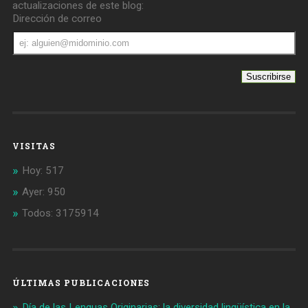
actualizaciones de este blog:
Dirección de correo
Dirección
de
correo
VISITAS
Hoy: 517
Ayer: 950
Todos: 3175914
ÚLTIMAS PUBLICACIONES
Día de las Lenguas Originarias: la diversidad lingüística en la