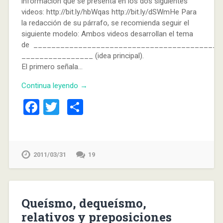
información que se presenta en los dos siguientes
videos: http://bit.ly/hbWqas http://bit.ly/dSWmHe Para
la redacción de su párrafo, se recomienda seguir el
siguiente modelo: Ambos videos desarrollan el tema
de __________________________________________
________________ (idea principal).
El primero señala…
Continua leyendo →
Facebook
Twitter
Compartir
2011/03/31
19
Queísmo, dequeísmo,
relativos y preposiciones