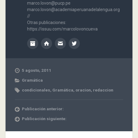
marco.lovon@pucp.pe
marco.lovon@academiaperuanadelalengua.org
//
Otras publicaciones:
https://issuu.com/marcolovoncueva
5 agosto, 2011
Gramática
condicionales
,
Gramática
,
oracion
,
redaccion
Publicación anterior:
Publicación siguiente: