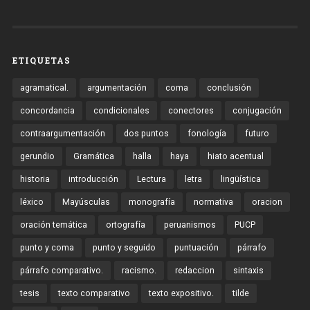
ETIQUETAS
agramatical.
argumentación
coma
conclusión
concordancia
condicionales
conectores
conjugación
contraargumentación
dos puntos
fonología
futuro
gerundio
Gramática
halla
haya
hiato acentual
historia
introducción
Lectura
letra
lingüística
léxico
Mayúsculas
monografía
normativa
oracion
oración temática
ortografía
peruanismos
PUCP
punto y coma
punto y seguido
puntuación
párrafo
párrafo comparativo.
racismo.
redaccion
sintaxis
tesis
texto comparativo
texto expositivo.
tilde