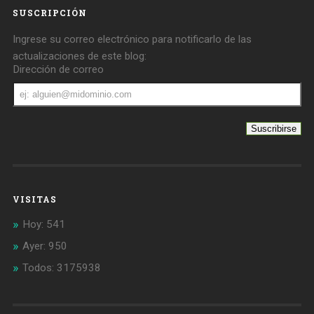
SUSCRIPCIÓN
Ingrese su correo electrónico para notificarlo de las
actualizaciones de este blog:
Dirección de correo
Dirección
de
correo
VISITAS
Hoy: 541
Ayer: 950
Todos: 3175938