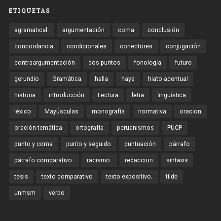
ETIQUETAS
agramatical.
argumentación
coma
conclusión
concordancia
condicionales
conectores
conjugación
contraargumentación
dos puntos
fonología
futuro
gerundio
Gramática
halla
haya
hiato acentual
historia
introducción
Lectura
letra
lingüística
léxico
Mayúsculas
monografía
normativa
oracion
oración temática
ortografía
peruanismos
PUCP
punto y coma
punto y seguido
puntuación
párrafo
párrafo comparativo.
racismo.
redaccion
sintaxis
tesis
texto comparativo
texto expositivo.
tilde
unmsm
verbo