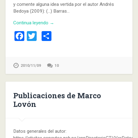
y comente alguna idea vertida por el autor Andrés
Bedoya (2009): (…) Barras…
Continua leyendo →
Facebook
Twitter
Compartir
2010/11/09
10
Publicaciones de Marco
Lovón
Datos generales del autor:
https://ctivitae.concytec.gob.pe/appDirectorioCTI/VerDatosI