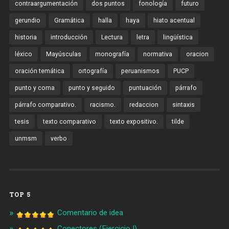
contraargumentación
dos puntos
fonología
futuro
gerundio
Gramática
halla
haya
hiato acentual
historia
introducción
Lectura
letra
lingüística
léxico
Mayúsculas
monografía
normativa
oracion
oración temática
ortografía
peruanismos
PUCP
punto y coma
punto y seguido
puntuación
párrafo
párrafo comparativo.
racismo.
redaccion
sintaxis
tesis
texto comparativo
texto expositivo.
tilde
unmsm
verbo
TOP 5
Comentario de idea
Conectores (Ejercicio I)