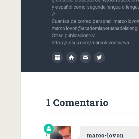
y español como segunda lengua o lengua 
//
Cuentas de correo personal: marco.lov
marco.lovon@academiaperuanadelalengu
Otras publicaciones:
https://issuu.com/marcolovoncueva
1 Comentario
marco-lovon