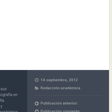
14 septiembre, 2012
Redacción académica
 sus
cografía en
ña.
Publicación anterior:
 y
Publicación siguiente:
n académica