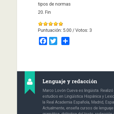
tipos de normas
20. Fin
Puntuación:
5.00
/ Votos:
3
Facebook
Twitter
Compartir
Lenguaje y redacción
Marco Lovón Cueva es lingüista. Realizó
estudios en Lingüística Hispánica y Lexi
la Real Academia Española, Madrid, Espa
Actualmente, enseña cursos de lenguaje
gramática, didáctica del texto, redacció