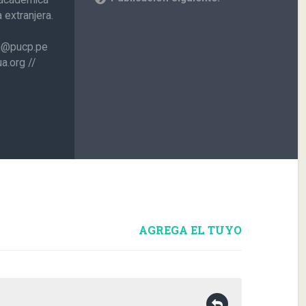
extranjera.
on@pucp.pe
a.org //
AGREGA EL TUYO