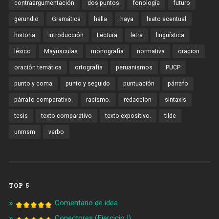
contraargumentación
dos puntos
fonología
futuro
gerundio
Gramática
halla
haya
hiato acentual
historia
introducción
Lectura
letra
lingüística
léxico
Mayúsculas
monografía
normativa
oracion
oración temática
ortografía
peruanismos
PUCP
punto y coma
punto y seguido
puntuación
párrafo
párrafo comparativo.
racismo.
redaccion
sintaxis
tesis
texto comparativo
texto expositivo.
tilde
unmsm
verbo
TOP 5
Comentario de idea
Conectores (Ejercicio I)