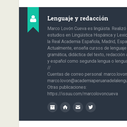
Lenguaje y redacción
Marco Lovón Cueva es lingüista. Realizó
estudios en Lingüística Hispánica y Lexi
la Real Academia Española, Madrid, Espa
Actualmente, enseña cursos de lenguaje
gramática, didáctica del texto, redacció
y español como segunda lengua o lengua 
//
Cuentas de correo personal: marco.lov
marco.lovon@academiaperuanadelalengu
Otras publicaciones:
https://issuu.com/marcolovoncueva