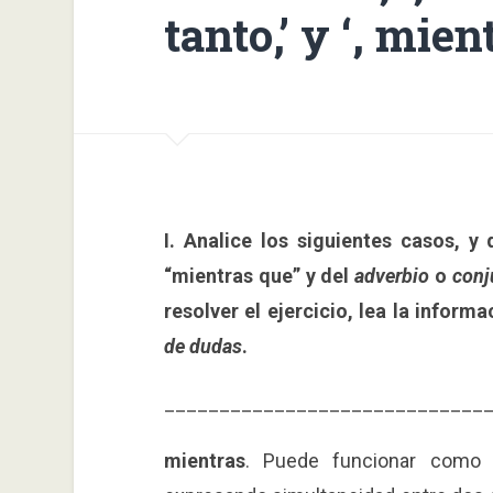
tanto,’ y ‘, mien
I. Analice los siguientes casos, y
“mientras que” y del
adverbio
o
conj
resolver el ejercicio, lea la inform
de dudas
.
_____________________________
mientras
.
Puede funcionar como 