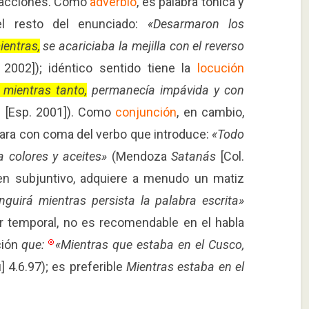
 acciones. Como
adverbio
, es palabra tónica y
el resto del enunciado:
«Desarmaron los
ientras,
se acariciaba la mejilla con el reverso
 2002]); idéntico sentido tiene la
locución
, mientras tanto,
permanecía impávida y con
a
[Esp. 2001]). Como
conjunción
, en cambio,
para con coma del verbo que introduce:
«Todo
 colores y aceites»
(Mendoza
Satanás
[Col.
en subjuntivo, adquiere a menudo un matiz
nguirá mientras persista la palabra escrita»
or temporal, no es recomendable en el habla
ción
que:
«Mientras
que
estaba en el Cusco,
] 4.6.97); es preferible
Mientras estaba en el