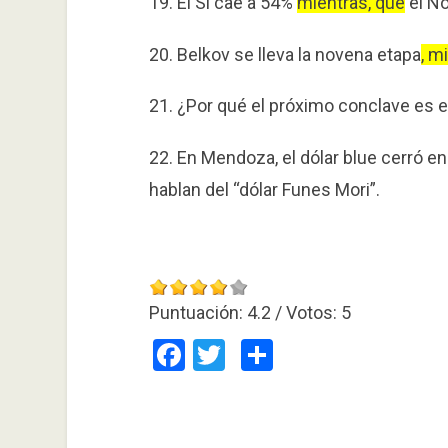
19. El Sí cae a 54%
mientras, que
el No
20. Belkov se lleva la novena etapa
, m
21. ¿Por qué el próximo conclave es e
22. En Mendoza, el dólar blue cerró en
hablan del “dólar Funes Mori”.
Puntuación:
4.2
/ Votos:
5
Facebook
Twitter
Compartir