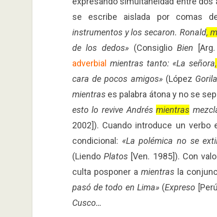
expresando simultaneidad entre dos
se escribe aislada por comas d
instrumentos y los secaron. Ronald
, m
de los dedos»
(Consiglio
Bien
[Arg.
adverbial
mientras tanto: «La señora
cara de pocos amigos»
(López
Goril
mientras
es palabra átona y no se se
esto lo revive Andrés
mientras
mezcla
2002]). Cuando introduce un verbo 
condicional:
«La polémica no se exti
(Liendo
Platos
[Ven. 1985]). Con val
culta posponer a
mientras
la conjun
pasó de todo en Lima»
(
Expreso
[Perú
Cusco…