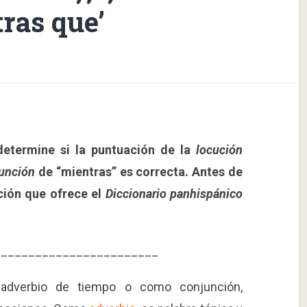
tras que’
 determine si la puntuación de la
locución
unción
de “mientras” es correcta. Antes de
ación que ofrece el
Diccionario panhispánico
________________________
adverbio de tiempo o como conjunción,