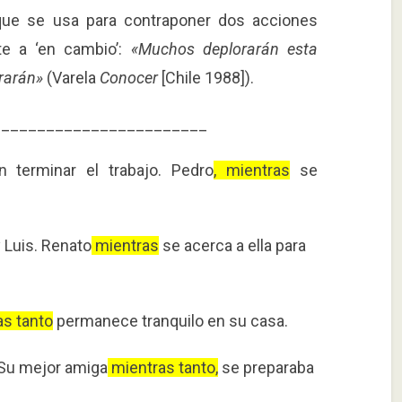
ue se usa para contraponer dos acciones
te a ‘en cambio’:
«Muchos deplorarán esta
brarán»
(Varela
Conocer
[Chile 1988]).
________________________
 terminar el trabajo. Pedro
, mientras
se
y Luis. Renato
mientras
se acerca a ella para
as tanto
permanece tranquilo en su casa.
 Su mejor amiga
mientras tanto,
se preparaba