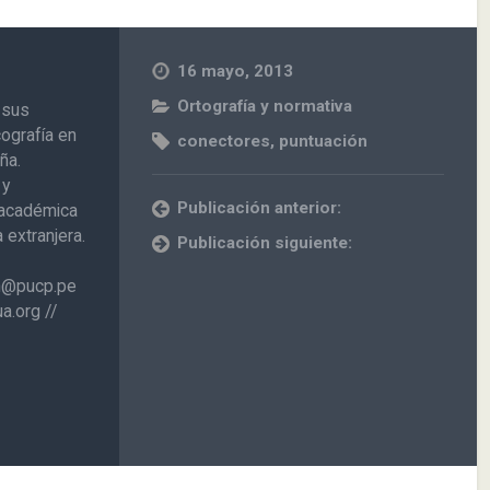
16 mayo, 2013
Ortografía y normativa
 sus
cografía en
conectores
,
puntuación
ña.
 y
Publicación anterior:
n académica
extranjera.
Publicación siguiente:
on@pucp.pe
a.org //