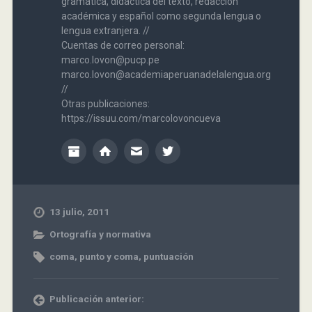
gramática, didáctica del texto, redacción
académica y español como segunda lengua o
lengua extranjera. //
Cuentas de correo personal:
marco.lovon@pucp.pe
marco.lovon@academiaperuanadelalengua.org
//
Otras publicaciones:
https://issuu.com/marcolovoncueva
13 julio, 2011
Ortografía y normativa
coma
,
punto y coma
,
puntuación
Publicación anterior: