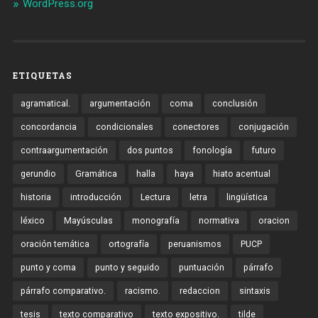
WordPress.org
ETIQUETAS
agramatical.
argumentación
coma
conclusión
concordancia
condicionales
conectores
conjugación
contraargumentación
dos puntos
fonología
futuro
gerundio
Gramática
halla
haya
hiato acentual
historia
introducción
Lectura
letra
lingüística
léxico
Mayúsculas
monografía
normativa
oracion
oración temática
ortografía
peruanismos
PUCP
punto y coma
punto y seguido
puntuación
párrafo
párrafo comparativo.
racismo.
redaccion
sintaxis
tesis
texto comparativo
texto expositivo.
tilde