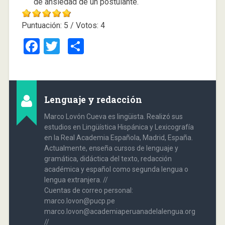
de ansiedad de un postulante.
Puntuación:
5
/ Votos:
4
Facebook
Twitter
Compartir
Lenguaje y redacción
Marco Lovón Cueva es lingüista. Realizó sus
estudios en Lingüística Hispánica y Lexicografía
en la Real Academia Española, Madrid, España.
Actualmente, enseña cursos de lenguaje y
gramática, didáctica del texto, redacción
académica y español como segunda lengua o
lengua extranjera. //
Cuentas de correo personal:
marco.lovon@pucp.pe
marco.lovon@academiaperuanadelalengua.org
//