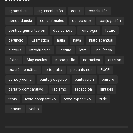
agramatical.
argumentación
coma
conclusión
concordancia
condicionales
conectores
conjugación
contraargumentación
dos puntos
fonología
futuro
gerundio
Gramática
halla
haya
hiato acentual
historia
introducción
Lectura
letra
lingüística
léxico
Mayúsculas
monografía
normativa
oracion
oración temática
ortografía
peruanismos
PUCP
punto y coma
punto y seguido
puntuación
párrafo
párrafo comparativo.
racismo.
redaccion
sintaxis
tesis
texto comparativo
texto expositivo.
tilde
unmsm
verbo