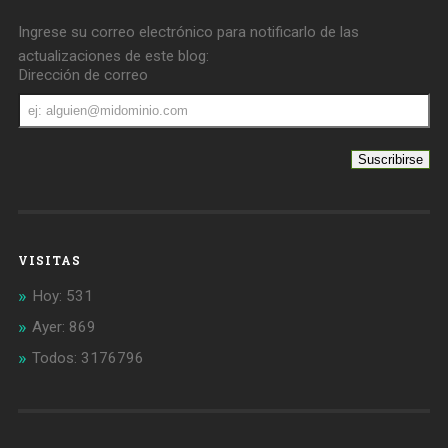
Ingrese su correo electrónico para notificarlo de las
actualizaciones de este blog:
Dirección de correo
Dirección
de
correo
VISITAS
Hoy: 531
Ayer: 869
Todos: 3176796