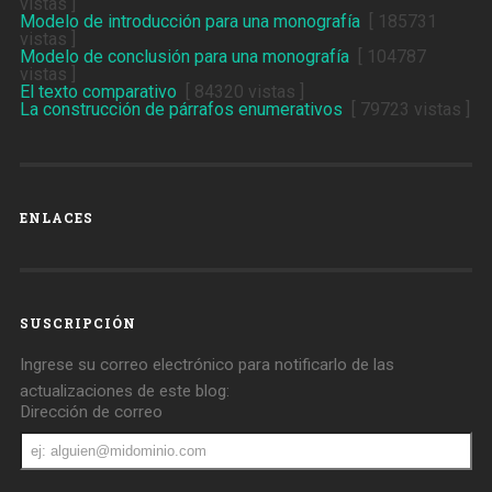
vistas ]
Modelo de introducción para una monografía
[ 185731
vistas ]
Modelo de conclusión para una monografía
[ 104787
vistas ]
El texto comparativo
[ 84320 vistas ]
La construcción de párrafos enumerativos
[ 79723 vistas ]
ENLACES
SUSCRIPCIÓN
Ingrese su correo electrónico para notificarlo de las
actualizaciones de este blog:
Dirección de correo
Dirección
de
correo