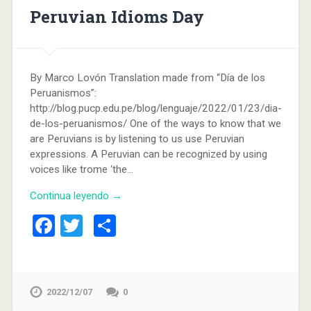
Peruvian Idioms Day
By Marco Lovón Translation made from “Día de los
Peruanismos”:
http://blog.pucp.edu.pe/blog/lenguaje/2022/01/23/dia-
de-los-peruanismos/ One of the ways to know that we
are Peruvians is by listening to us use Peruvian
expressions. A Peruvian can be recognized by using
voices like trome ‘the…
Continua leyendo →
Facebook
Twitter
Compartir
2022/12/07
0