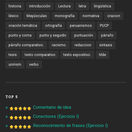
historia
introducción
Lectura
letra
lingüística
léxico
Mayúsculas
monografía
normativa
oracion
oración temática
ortografía
peruanismos
PUCP
punto y coma
punto y seguido
puntuación
párrafo
párrafo comparativo.
racismo.
redaccion
sintaxis
tesis
texto comparativo
texto expositivo.
tilde
unmsm
verbo
TOP 5
Comentario de idea
Conectores (Ejercicio I)
Reconocimiento de frases (Ejercicio I)