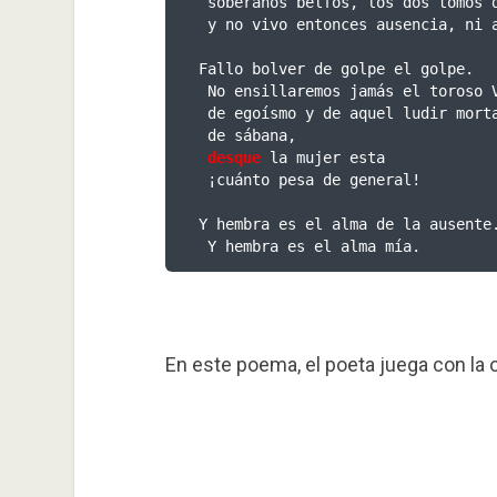
 soberanos belfos, los dos tomos de la Obra,

 y no vivo entonces ausencia, ni al tacto.

Fallo bolver de golpe el golpe.

 No ensillaremos jamás el toroso Vaveo

 de egoísmo y de aquel ludir mortal

 de sábana,

desque
 la mujer esta

 ¡cuánto pesa de general!

Y hembra es el alma de la ausente.
 Y hembra es el alma mía.
En este poema, el poeta juega con la o