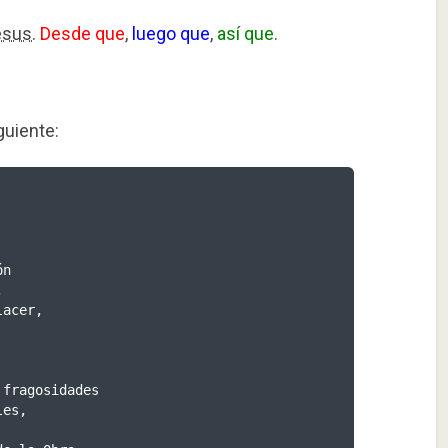
sus.
Desde que
,
luego que
,
así que
.
guiente: