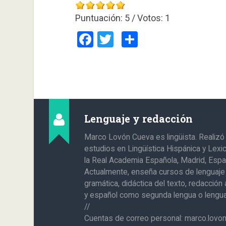
Puntuación:
5
/ Votos:
1
Facebook
Twitter
Compartir
Lenguaje y redacción
Marco Lovón Cueva es lingüista. Realizó
estudios en Lingüística Hispánica y Lexi
la Real Academia Española, Madrid, Espa
Actualmente, enseña cursos de lenguaje
gramática, didáctica del texto, redacció
y español como segunda lengua o lengua 
//
Cuentas de correo personal: marco.lov