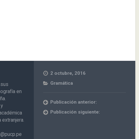
2 octubre, 2016
Gramática
 sus
cografía en
ña.
Publicación anterior:
 y
Publicación siguiente:
n académica
extranjera.
on@pucp.pe