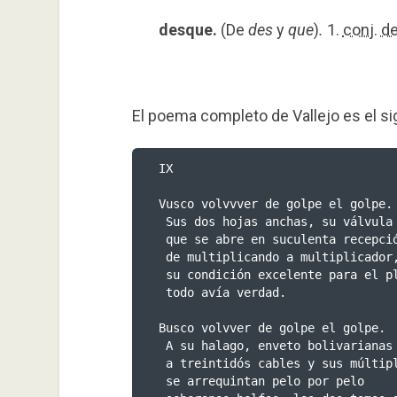
desque.
(De
des
y
que
)
.
1.
conj.
de
El poema completo de Vallejo es el si
IX

Vusco volvvver de golpe el golpe.

 Sus dos hojas anchas, su válvula

 que se abre en suculenta recepción

 de multiplicando a multiplicador,

 su condición excelente para el placer,

 todo avía verdad.

Busco volvver de golpe el golpe.

 A su halago, enveto bolivarianas fragosidades

 a treintidós cables y sus múltiples,

 se arrequintan pelo por pelo
