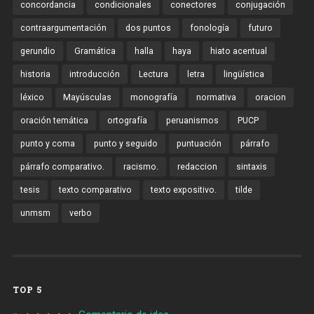
concordancia
condicionales
conectores
conjugación
contraargumentación
dos puntos
fonología
futuro
gerundio
Gramática
halla
haya
hiato acentual
historia
introducción
Lectura
letra
lingüística
léxico
Mayúsculas
monografía
normativa
oracion
oración temática
ortografía
peruanismos
PUCP
punto y coma
punto y seguido
puntuación
párrafo
párrafo comparativo.
racismo.
redaccion
sintaxis
tesis
texto comparativo
texto expositivo.
tilde
unmsm
verbo
TOP 5