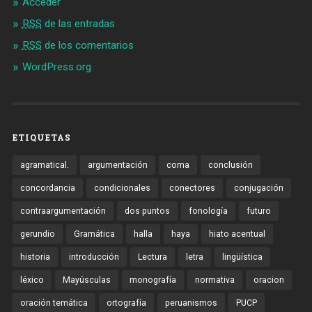
Acceder
RSS
de las entradas
RSS
de los comentarios
WordPress.org
ETIQUETAS
agramatical.
argumentación
coma
conclusión
concordancia
condicionales
conectores
conjugación
contraargumentación
dos puntos
fonología
futuro
gerundio
Gramática
halla
haya
hiato acentual
historia
introducción
Lectura
letra
lingüística
léxico
Mayúsculas
monografía
normativa
oracion
oración temática
ortografía
peruanismos
PUCP