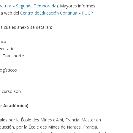
matura – Segunda Temporada
). Mayores informes
na web del
Centro deEducación Continua – PUCP
 cuales anexo se detallan:
tica
ventario
el Transporte
ogísticos
l curso son:
or Académico)
les por la École des Mines d’Albi, Francia. Master en
ducción, por la École des Mines de Nantes, Francia.