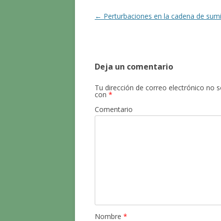
o
ti
k
r
Navegación
←
Perturbaciones en la cadena de sumi
de
entradas
Deja un comentario
Tu dirección de correo electrónico no s
con
*
Comentario
Nombre
*