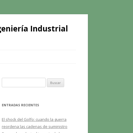
eniería Industrial
B
u
s
c
ENTRADAS RECIENTES
a
r
El shock del Golfo: cuando la guerra
:
reordena las cadenas de suministro