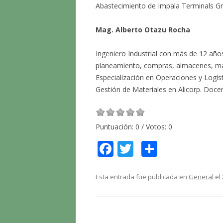
Abastecimiento de Impala Terminals G
Mag. Alberto Otazu Rocha
Ingeniero Industrial con más de 12 años
planeamiento, compras, almacenes, ma
Especialización en Operaciones y Logí
Gestión de Materiales en Alicorp. Docen
Puntuación:
0
/ Votos:
0
F
T
C
ac
w
o
e
itt
m
Esta entrada fue publicada en
General
el
b
er
p
o
ar