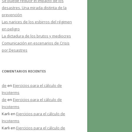
Se puede reducir el impacto de los
desastres. Una mirada distinta de la
prevención
Las narices de los esbirros del régimen
en peligro
La dictadura de los brutos y mediocres
Comunicación en escenarios de Crisis
por Desastres
COMENTARIOS RECIENTES
de
en
Ejercicios para el cálculo de
Incoterms
de
en
Ejercicios para el cálculo de
Incoterms
Karli
en
Ejercicios para el cálculo de
Incoterms
Karli
en
Ejercicios para el cálculo de